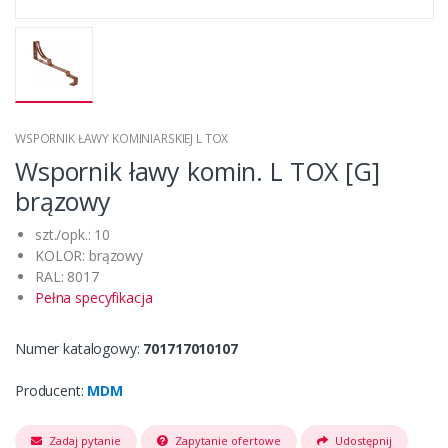
WSPORNIK ŁAWY KOMINIARSKIEJ L TOX
Wspornik ławy komin. L TOX [G]
brązowy
szt./opk.: 10
KOLOR: brązowy
RAL: 8017
Pełna specyfikacja
Numer katalogowy:
701717010107
Producent:
MDM
Zadaj pytanie
Zapytanie ofertowe
Udostępnij