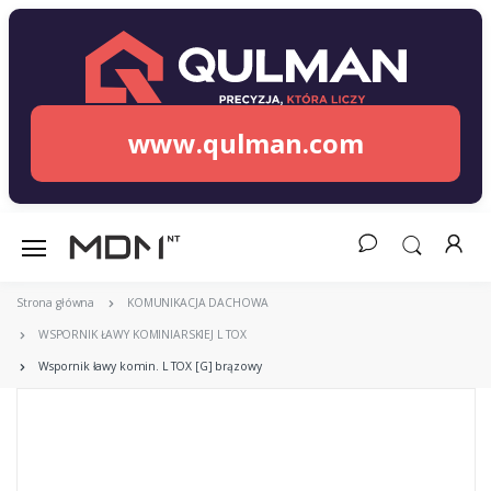
www.qulman.com
Strona główna
KOMUNIKACJA DACHOWA
WSPORNIK ŁAWY KOMINIARSKIEJ L TOX
Wspornik ławy komin. L TOX [G] brązowy