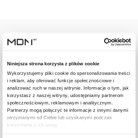
Warianty
Opis
Specyfikacja
Wysył
Niniejsza strona korzysta z plików cookie
PRODUKT
JM
ILOŚĆ
Wykorzystujemy pliki cookie do spersonalizowania treści
i reklam, aby oferować funkcje społecznościowe i
analizować ruch w naszej witrynie. Informacje o tym, jak
Wspornik ławy
komin. L TOX
szt
–
korzystasz z naszej witryny, udostępniamy partnerom
[G] brązowy
społecznościowym, reklamowym i analitycznym.
Partnerzy mogą połączyć te informacje z innymi danymi
otrzymanymi od Ciebie lub uzyskanymi podczas
Wspornik ławy
korzystania z ich usług.
komin. L TOX
szt
–
[G]