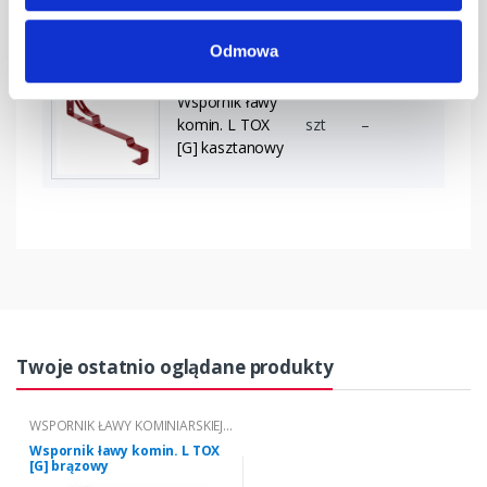
[G] grafitowy
Odmowa
Wspornik ławy
komin. L TOX
szt
–
[G] kasztanowy
Twoje ostatnio oglądane produkty
WSPORNIK ŁAWY KOMINIARSKIEJ L
TOX
Wspornik ławy komin. L TOX
[G] brązowy