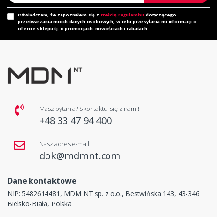
Oświadczam, że zapoznałem się z
treścią regulaminu
dotyczącego
przetwarzania moich danych osobowych, w celu przesyłania mi informacji o
ofercie sklepu tj. o promocjach, nowościach i rabatach.
Masz pytania? Skontaktuj się z nami!
+48 33 47 94 400
Nasz adres e-mail
dok@mdmnt.com
Dane kontaktowe
NIP: 5482614481, MDM NT sp. z o.o., Bestwińska 143, 43-346
Bielsko-Biała, Polska