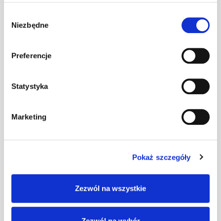
Wspornik ławy
Wybór
komin. L TOX
Niezbędne
zgody
szt
–
[G]
ciemnobrązowy
Preferencje
Wspornik ławy
Statystyka
komin. L TOX
szt
–
[G] ceglasty
Marketing
Wspornik ławy
komin. L TOX
szt
–
[G] czarny
Pokaż szczegóły
Zezwól na wszystkie
Wspornik ławy
komin. L TOX
szt
–
[G] czerwony
Zezwól na wybór