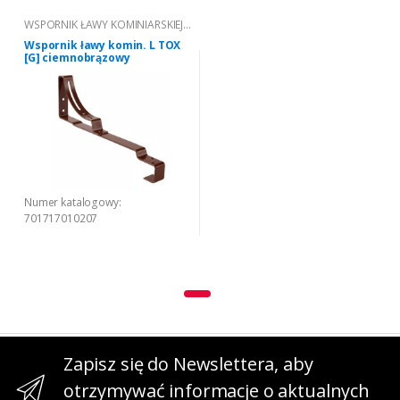
WSPORNIK ŁAWY KOMINIARSKIEJ L
TOX
Wspornik ławy komin. L TOX
[G] ciemnobrązowy
Numer katalogowy:
701717010207
Zapisz się do Newslettera, aby
otrzymywać informacje o aktualnych