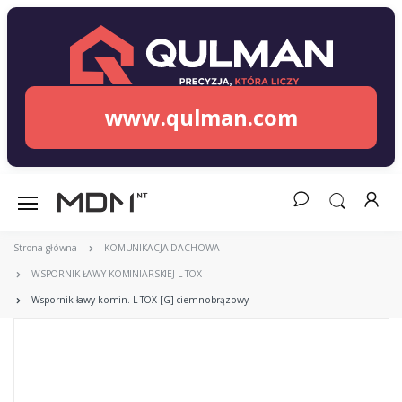
www.qulman.com
Strona główna
KOMUNIKACJA DACHOWA
WSPORNIK ŁAWY KOMINIARSKIEJ L TOX
Wspornik ławy komin. L TOX [G] ciemnobrązowy