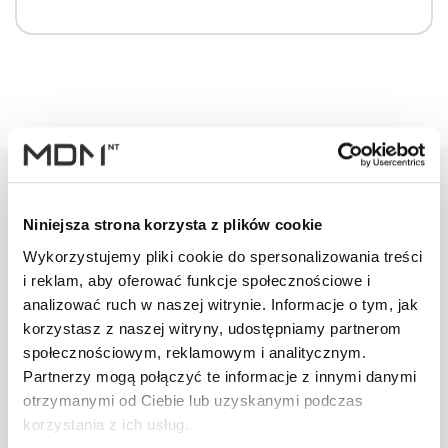
Niniejsza strona korzysta z plików cookie
Warianty
Opis
Specyfikacja
Wysył
Wykorzystujemy pliki cookie do spersonalizowania treści
i reklam, aby oferować funkcje społecznościowe i
analizować ruch w naszej witrynie. Informacje o tym, jak
PRODUKT
JM
ILOŚĆ
korzystasz z naszej witryny, udostępniamy partnerom
społecznościowym, reklamowym i analitycznym.
Wspornik ławy
Partnerzy mogą połączyć te informacje z innymi danymi
komin. L TOX
szt
–
otrzymanymi od Ciebie lub uzyskanymi podczas
[G] brązowy
korzystania z ich usług.