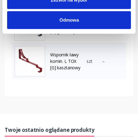
Wspornik ławy
Odmowa
komin. L TOX
szt
–
[G] grafitowy
Wspornik ławy
komin. L TOX
szt
–
[G] kasztanowy
Twoje ostatnio oglądane produkty