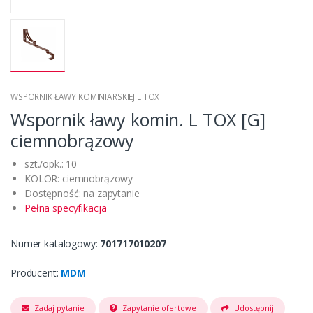
WSPORNIK ŁAWY KOMINIARSKIEJ L TOX
Wspornik ławy komin. L TOX [G]
ciemnobrązowy
szt./opk.: 10
KOLOR: ciemnobrązowy
Dostępność: na zapytanie
Pełna specyfikacja
Numer katalogowy:
701717010207
Producent:
MDM
Zadaj pytanie
Zapytanie ofertowe
Udostępnij