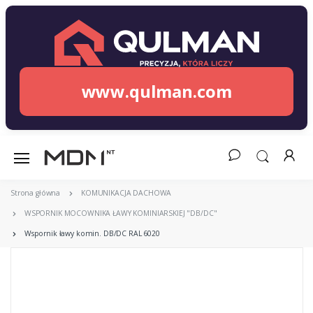
www.qulman.com
Strona główna
KOMUNIKACJA DACHOWA
WSPORNIK MOCOWNIKA ŁAWY KOMINIARSKIEJ "DB/DC"
Wspornik ławy komin. DB/DC RAL 6020