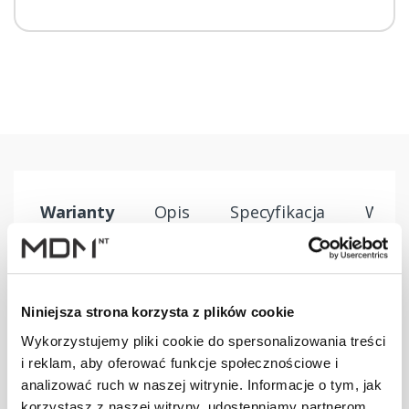
Warianty
Opis
Specyfikacja
Wysył
PRODUKT
JM
ILOŚĆ
Niniejsza strona korzysta z plików cookie
Wspornik ławy
Wykorzystujemy pliki cookie do spersonalizowania treści
komin. DB/DC
szt
–
i reklam, aby oferować funkcje społecznościowe i
brązowy
analizować ruch w naszej witrynie. Informacje o tym, jak
korzystasz z naszej witryny, udostępniamy partnerom