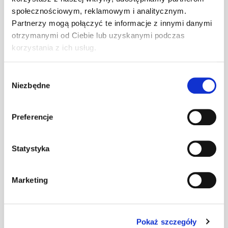
społecznościowym, reklamowym i analitycznym.
Wspornik ławy
Partnerzy mogą połączyć te informacje z innymi danymi
komin. DB/DC
szt
–
otrzymanymi od Ciebie lub uzyskanymi podczas
ciemnobrązowy
korzystania z ich usług.
Wybór
Wspornik ławy
Niezbędne
zgody
komin. DB/DC
szt
–
ceglasty
Preferencje
Wspornik ławy
Statystyka
komin. DB/DC
szt
–
czarny
Marketing
Wspornik ławy
komin. DB/DC
szt
–
czerwony
Pokaż szczegóły