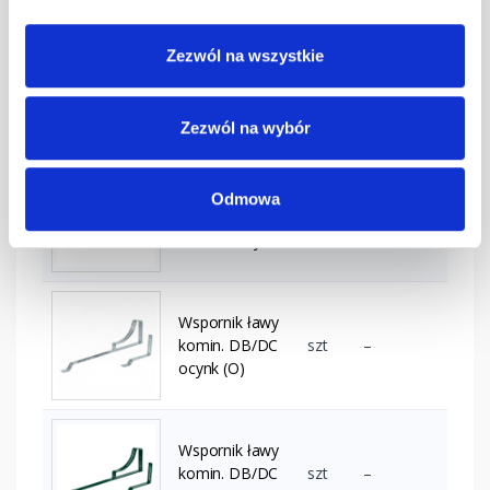
Zezwól na wszystkie
Wspornik ławy
komin. DB/DC
szt
–
grafitowy
Zezwól na wybór
Wspornik ławy
Odmowa
komin. DB/DC
szt
–
kasztanowy
Wspornik ławy
komin. DB/DC
szt
–
ocynk (O)
Wspornik ławy
komin. DB/DC
szt
–