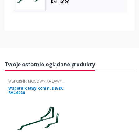
RAL 6020
Twoje ostatnio oglądane produkty
WSPORNIK MOCOWNIKA ŁAWY
KOMINIARSKIEJ "DB/DC"
Wspornik ławy komin. DB/DC
RAL 6020