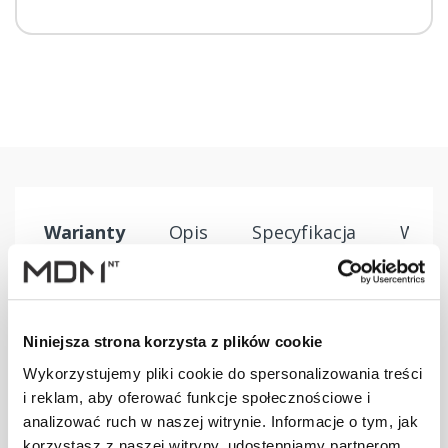
Warianty
Opis
Specyfikacja
Wysył
PRODUKT
JM
ILOŚĆ
Niniejsza strona korzysta z plików cookie
Wspornik ławy
Wykorzystujemy pliki cookie do spersonalizowania treści
komin. DB/DC
szt
–
i reklam, aby oferować funkcje społecznościowe i
brązowy
analizować ruch w naszej witrynie. Informacje o tym, jak
korzystasz z naszej witryny, udostępniamy partnerom