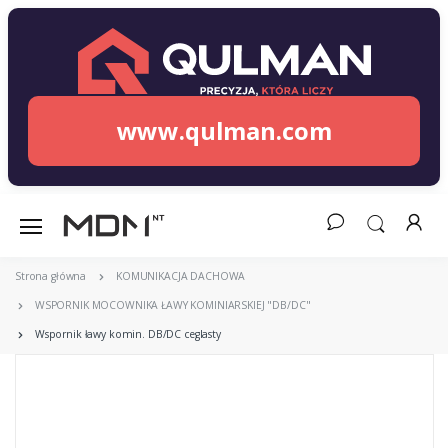
www.qulman.com
Strona główna
KOMUNIKACJA DACHOWA
WSPORNIK MOCOWNIKA ŁAWY KOMINIARSKIEJ "DB/DC"
Wspornik ławy komin. DB/DC ceglasty