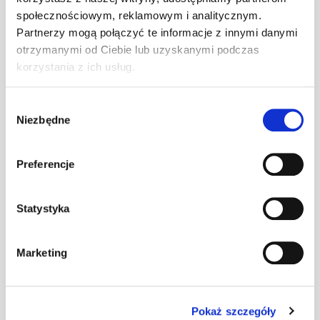
społecznościowym, reklamowym i analitycznym.
Wspornik ławy
Partnerzy mogą połączyć te informacje z innymi danymi
komin. DB/DC
szt
–
otrzymanymi od Ciebie lub uzyskanymi podczas
ciemnobrązowy
korzystania z ich usług.
Wybór
Wspornik ławy
Niezbędne
zgody
komin. DB/DC
szt
–
ceglasty
Preferencje
Wspornik ławy
Statystyka
komin. DB/DC
szt
–
czarny
Marketing
Wspornik ławy
komin. DB/DC
szt
–
czerwony
Pokaż szczegóły