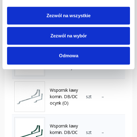
Zezwól na wszystkie
Wspornik ławy
komin. DB/DC
szt
–
grafitowy
Zezwól na wybór
Wspornik ławy
Odmowa
komin. DB/DC
szt
–
kasztanowy
Wspornik ławy
komin. DB/DC
szt
–
ocynk (O)
Wspornik ławy
komin. DB/DC
szt
–