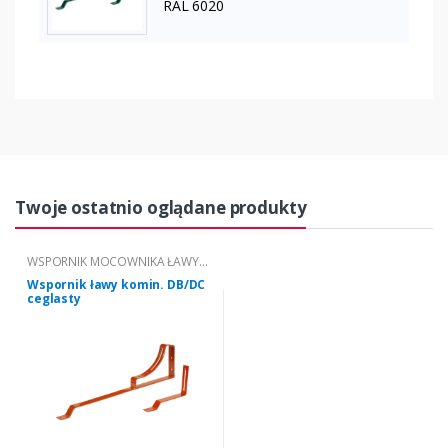
RAL 6020
Twoje ostatnio oglądane produkty
WSPORNIK MOCOWNIKA ŁAWY
KOMINIARSKIEJ "DB/DC"
Wspornik ławy komin. DB/DC
ceglasty