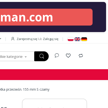
lman.com
Zarejestruj się
lub
Zaloguj się
kie kategorie
tka przeciwśn. 155 mm S czarny