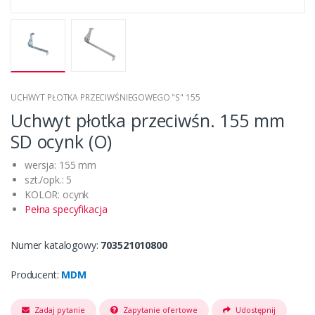
UCHWYT PŁOTKA PRZECIWŚNIEGOWEGO "S" 155
Uchwyt płotka przeciwśn. 155 mm
SD ocynk (O)
wersja: 155 mm
szt./opk.: 5
KOLOR: ocynk
Pełna specyfikacja
Numer katalogowy:
703521010800
Producent:
MDM
Zadaj pytanie
Zapytanie ofertowe
Udostępnij