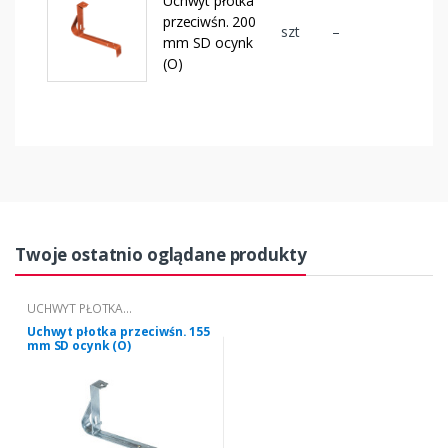
Uchwyt płotka
przeciwśn. 200
szt
–
mm SD ocynk
(O)
Twoje ostatnio oglądane produkty
UCHWYT PŁOTKA
PRZECIWŚNIEGOWEGO "S" 155
Uchwyt płotka przeciwśn. 155
mm SD ocynk (O)