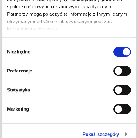
społecznościowym, reklamowym i analitycznym.
Uchwyt płotka
Partnerzy mogą połączyć te informacje z innymi danymi
przeciwśn. 155
szt
–
otrzymanymi od Ciebie lub uzyskanymi podczas
mm SD
korzystania z ich usług.
brązowy
Wybór
Uchwyt płotka
Niezbędne
zgody
przeciwśn.SD
szt
–
c.brązowy (N)
Preferencje
Uchwyt płotka
przeciwśn. 155
Statystyka
szt
–
mm SD
ceglasty
Marketing
Uchwyt płotka
przeciwśn. 155
szt
–
Pokaż szczegóły
mm SD czarny