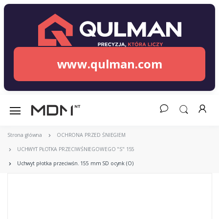
www.qulman.com
Strona główna
OCHRONA PRZED ŚNIEGIEM
UCHWYT PŁOTKA PRZECIWŚNIEGOWEGO "S" 155
Uchwyt płotka przeciwśn. 155 mm SD ocynk (O)