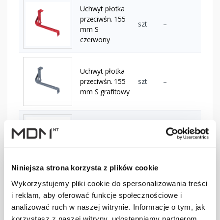
Uchwyt płotka
przeciwśn. 155
szt
–
mm S
czerwony
Uchwyt płotka
przeciwśn. 155
szt
–
mm S grafitowy
Uchwyt płotka
przeciwśn. 155
szt
–
mm S
kasztanowy
Niniejsza strona korzysta z plików cookie
Wykorzystujemy pliki cookie do spersonalizowania treści
Uchwyt płotka
i reklam, aby oferować funkcje społecznościowe i
przeciwśn. 155
szt
–
mm S ocynk (O)
analizować ruch w naszej witrynie. Informacje o tym, jak
korzystasz z naszej witryny, udostępniamy partnerom