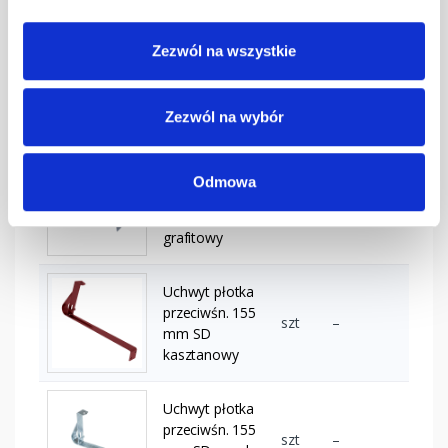
Zezwól na wszystkie
Uchwyt płotka
przeciwśn. 155
szt
–
mm SD
Zezwól na wybór
czerwony
Uchwyt płotka
Odmowa
przeciwśn. 155
szt
–
mm SD
grafitowy
Uchwyt płotka
przeciwśn. 155
szt
–
mm SD
kasztanowy
Uchwyt płotka
przeciwśn. 155
szt
–