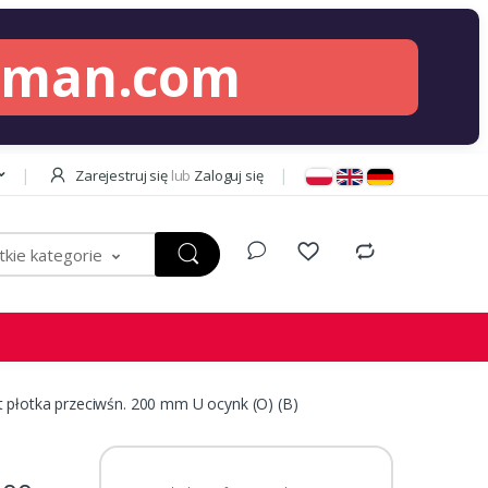
lman.com
Zarejestruj się
lub
Zaloguj się
kie kategorie
 płotka przeciwśn. 200 mm U ocynk (O) (B)