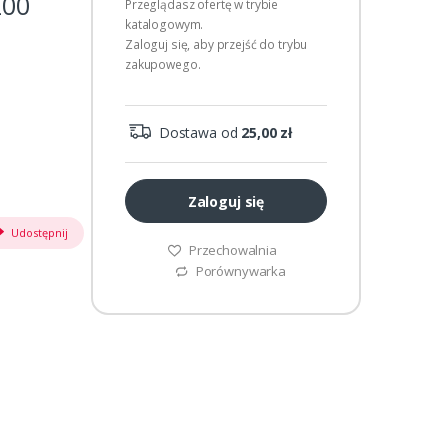
200
Przeglądasz ofertę w trybie
katalogowym.
Zaloguj się, aby przejść do trybu
zakupowego.
Dostawa od
25,00 zł
Zaloguj się
Udostępnij
Przechowalnia
Porównywarka