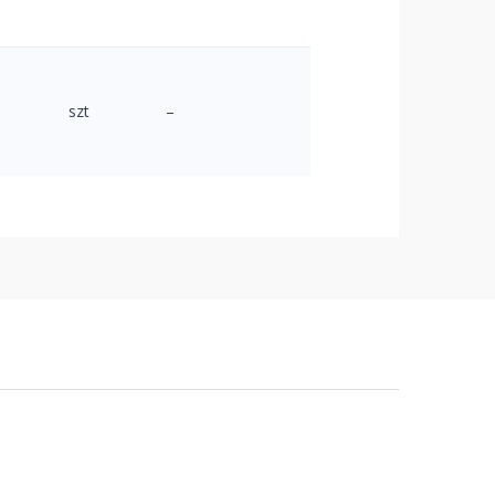
szt
–