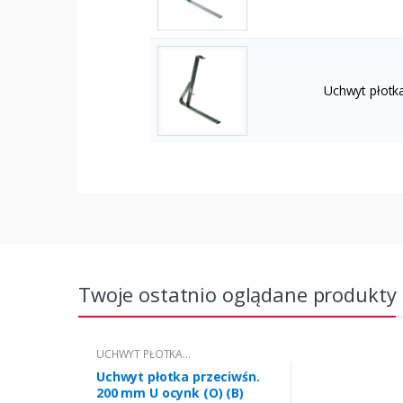
Uchwyt płotk
Twoje ostatnio oglądane produkty
UCHWYT PŁOTKA
PRZECIWŚNIEGOWEGO "U" 200 (B)
Uchwyt płotka przeciwśn.
200 mm U ocynk (O) (B)