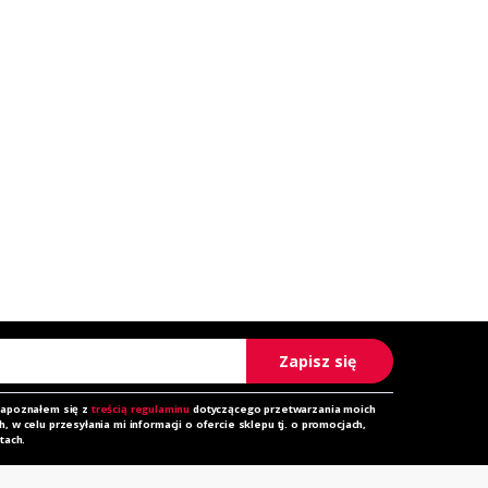
Zapisz się
zapoznałem się z
treścią regulaminu
dotyczącego przetwarzania moich
 w celu przesyłania mi informacji o ofercie sklepu tj. o promocjach,
tach.