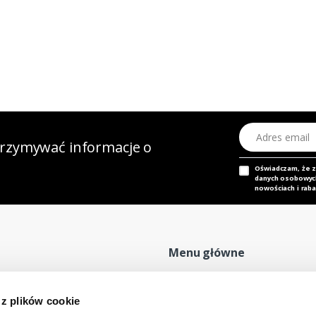
Adres email
otrzymywać informacje o
Oświadczam, że 
danych osobowych,
nowościach i raba
Menu główne
Strona główna
P
 z plików cookie
Nasz adres e-mail
Mapa sklepu
P