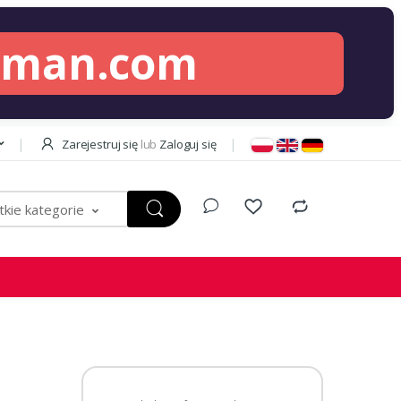
lman.com
Zarejestruj się
lub
Zaloguj się
kie kategorie