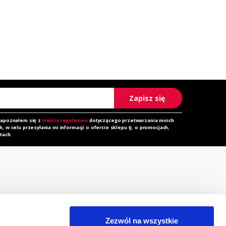
Zapisz się
zapoznałem się z
treścią regulaminu
dotyczącego przetwarzania moich
 w celu przesyłania mi informacji o ofercie sklepu tj. o promocjach,
tach.
rzechowalnia
Zapytanie ofertowe
orównywarka
Do pobrania
Zezwól na wszystkie