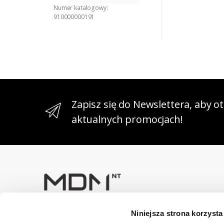
Numer katalogowy:
910000000191
Zapisz się do Newslettera, aby 
aktualnych promocjach!
Niniejsza strona korzysta
Masz pytania? Skontaktuj się z