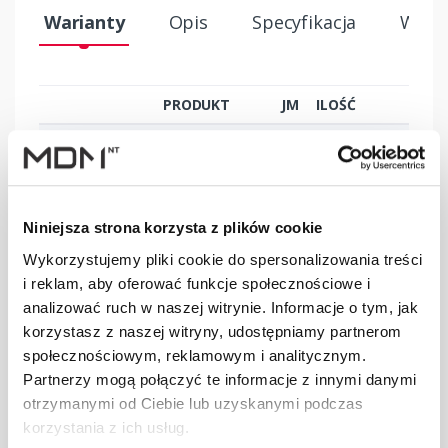
Warianty
Opis
Specyfikacja
Wysył
PRODUKT
JM
ILOŚĆ
Uchwyt płotka
przeciwśn. 200
szt
–
mm S ceglasty
(B)
Niniejsza strona korzysta z plików cookie
Wykorzystujemy pliki cookie do spersonalizowania treści
Uchwyt płotka
i reklam, aby oferować funkcje społecznościowe i
przeciwśn. 200
szt
–
analizować ruch w naszej witrynie. Informacje o tym, jak
mm S czarny
(B)
korzystasz z naszej witryny, udostępniamy partnerom
społecznościowym, reklamowym i analitycznym.
Partnerzy mogą połączyć te informacje z innymi danymi
Uchwyt płotka
otrzymanymi od Ciebie lub uzyskanymi podczas
przeciwśn. 200
szt
–
mm S grafitowy
korzystania z ich usług.