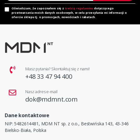
Oświadczam, że zapoznałem się z
treścią regulaminu
dotyczącego
przetwarzania moich danych osobowych, w celu przesyłania mi informacji o
ofercie sklepu tj. o promocjach, nowościach i rabatach.
Masz pytania? Skontaktuj się z nami!
+48 33 47 94 400
Nasz adres e-mail
dok@mdmnt.com
Dane kontaktowe
NIP: 5482614481, MDM NT sp. z o.o., Bestwińska 143, 43-346
Bielsko-Biała, Polska