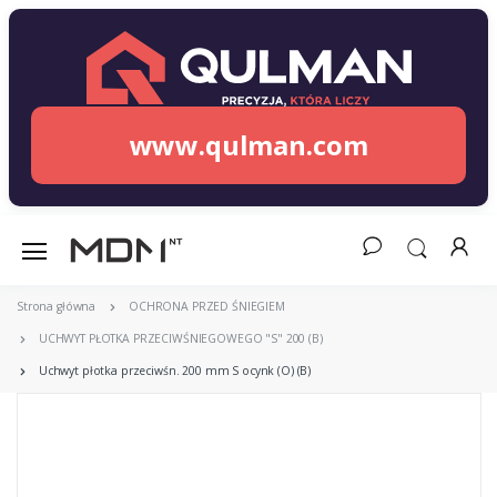
www.qulman.com
Strona główna
OCHRONA PRZED ŚNIEGIEM
UCHWYT PŁOTKA PRZECIWŚNIEGOWEGO "S" 200 (B)
Uchwyt płotka przeciwśn. 200 mm S ocynk (O) (B)