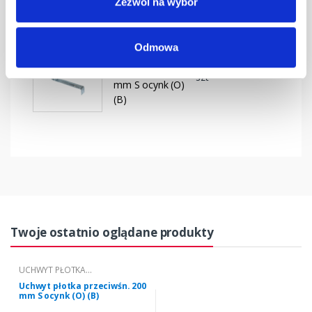
Zezwól na wybór
mm S
czerwony (B)
Odmowa
Uchwyt płotka
przeciwśn. 200
szt
–
mm S ocynk (O)
(B)
Twoje ostatnio oglądane produkty
UCHWYT PŁOTKA
PRZECIWŚNIEGOWEGO "S" 200 (B)
Uchwyt płotka przeciwśn. 200
mm S ocynk (O) (B)