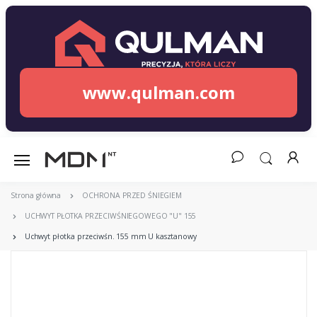
www.qulman.com
Strona główna
OCHRONA PRZED ŚNIEGIEM
UCHWYT PŁOTKA PRZECIWŚNIEGOWEGO "U" 155
Uchwyt płotka przeciwśn. 155 mm U kasztanowy