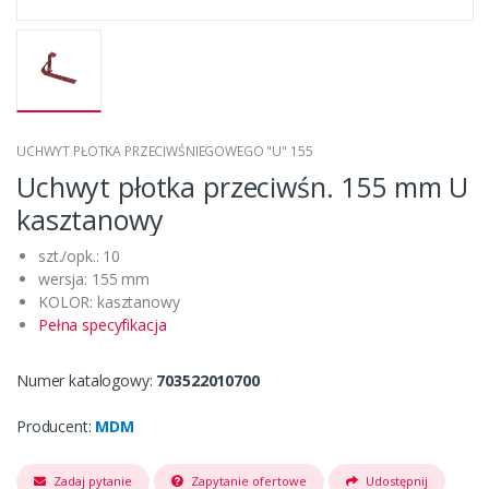
UCHWYT PŁOTKA PRZECIWŚNIEGOWEGO "U" 155
Uchwyt płotka przeciwśn. 155 mm U
kasztanowy
szt./opk.: 10
wersja: 155 mm
KOLOR: kasztanowy
Pełna specyfikacja
Numer katalogowy:
703522010700
Producent:
MDM
Zadaj pytanie
Zapytanie ofertowe
Udostępnij