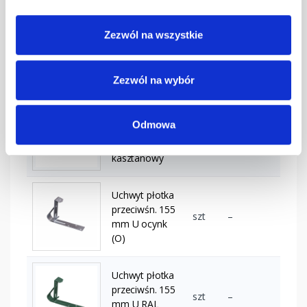
Uchwyt płotka
Zezwól na wszystkie
przeciwśn. 155
szt
–
mm U
grafitowy
Zezwól na wybór
Uchwyt płotka
Odmowa
przeciwśn. 155
szt
–
mm U
kasztanowy
Uchwyt płotka
przeciwśn. 155
szt
–
mm U ocynk
(O)
Uchwyt płotka
przeciwśn. 155
szt
–
mm U RAL