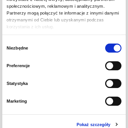
społecznościowym, reklamowym i analitycznym.
Uchwyt płotka
Partnerzy mogą połączyć te informacje z innymi danymi
przeciwśn. 155
szt
–
otrzymanymi od Ciebie lub uzyskanymi podczas
mm U
ciemnobrązowy
korzystania z ich usług.
Wybór
Uchwyt płotka
Niezbędne
zgody
przeciwśn. 155
szt
–
mm U ceglasty
Preferencje
Uchwyt płotka
Statystyka
przeciwśn. 155
szt
–
mm U czarny
Marketing
Uchwyt płotka
przeciwśn. 155
szt
–
mm U
Pokaż szczegóły
czerwony