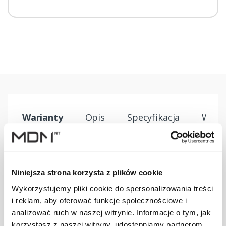
Warianty
Opis
Specyfikacja
Wysył
PRODUKT
JM
ILOŚĆ
Niniejsza strona korzysta z plików cookie
Uchwyt płotka
Wykorzystujemy pliki cookie do spersonalizowania treści
przeciwśn. 155
szt
–
i reklam, aby oferować funkcje społecznościowe i
mm U brązowy
analizować ruch w naszej witrynie. Informacje o tym, jak
korzystasz z naszej witryny, udostępniamy partnerom