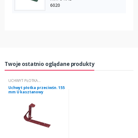
6020
Twoje ostatnio oglądane produkty
UCHWYT PŁOTKA
PRZECIWŚNIEGOWEGO "U" 155
Uchwyt płotka przeciwśn. 155
mm U kasztanowy