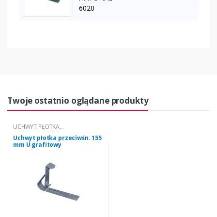
6020
Twoje ostatnio oglądane produkty
UCHWYT PŁOTKA
PRZECIWŚNIEGOWEGO "U" 155
Uchwyt płotka przeciwśn. 155
mm U grafitowy