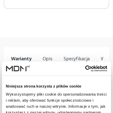
Warianty
Opis
Specyfikacja
Wysył
PRODUKT
JM
ILOŚĆ
Niniejsza strona korzysta z plików cookie
Uchwyt płotka
Wykorzystujemy pliki cookie do spersonalizowania treści
przeciwśn. 155
szt
–
i reklam, aby oferować funkcje społecznościowe i
mm U brązowy
analizować ruch w naszej witrynie. Informacje o tym, jak
korzystasz z naszej witryny, udostępniamy partnerom