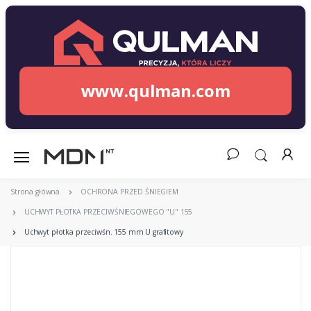
www.qulman.com
Strona główna
OCHRONA PRZED ŚNIEGIEM
UCHWYT PŁOTKA PRZECIWŚNIEGOWEGO "U" 155
Uchwyt płotka przeciwśn. 155 mm U grafitowy