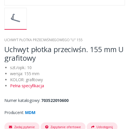
UCHWYT PŁOTKA PRZECIWŚNIEGOWEGO "U" 155
Uchwyt płotka przeciwśn. 155 mm U
grafitowy
szt./opk.: 10
wersja: 155 mm
KOLOR: grafitowy
Pełna specyfikacja
Numer katalogowy:
703522010600
Producent:
MDM
Zadaj pytanie
Zapytanie ofertowe
Udostępnij