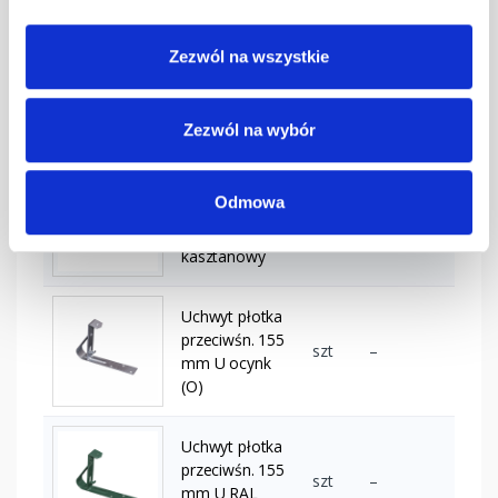
Uchwyt płotka
Zezwól na wszystkie
przeciwśn. 155
szt
–
mm U
grafitowy
Zezwól na wybór
Uchwyt płotka
Odmowa
przeciwśn. 155
szt
–
mm U
kasztanowy
Uchwyt płotka
przeciwśn. 155
szt
–
mm U ocynk
(O)
Uchwyt płotka
przeciwśn. 155
szt
–
mm U RAL