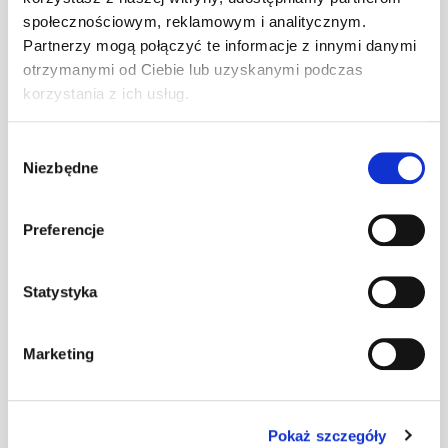
społecznościowym, reklamowym i analitycznym.
Uchwyt płotka
Partnerzy mogą połączyć te informacje z innymi danymi
przeciwśn. 155
szt
–
otrzymanymi od Ciebie lub uzyskanymi podczas
mm U
ciemnobrązowy
korzystania z ich usług.
Wybór
Uchwyt płotka
Niezbędne
zgody
przeciwśn. 155
szt
–
mm U ceglasty
Preferencje
Uchwyt płotka
Statystyka
przeciwśn. 155
szt
–
mm U czarny
Marketing
Uchwyt płotka
przeciwśn. 155
szt
–
mm U
Pokaż szczegóły
czerwony