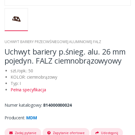
UCHWYT BARIERY PRZECIWŚNIEGOWEJ ALUMINIOWEJ FALZ
Uchwyt bariery p.śnieg. alu. 26 mm
pojedyn. FALZ ciemnobrązowyowy
szt./opk.: 50
KOLOR: ciemnobrązowy
Typ: I
Pełna specyfikacja
Numer katalogowy:
814000000024
Producent:
MDM
Zadaj pytanie
Zapytanie ofertowe
Udostępnij