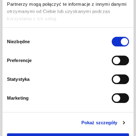
Partnerzy mogą połączyć te informacje z innymi danymi
otrzymanymi od Ciebie lub uzyskanymi podczas
Uchwyt bariery
korzystania z ich usług.
p.śnieg. alu. 26 mm
szt
–
pojedyn. FALZ
czerwony
Wybór
Niezbędne
zgody
Uchwyt bariery
p.śnieg. alu. 26 mm
szt
–
Preferencje
pojedyn. FALZ
kasztanow
Statystyka
Uchwyt bariery
p.śnieg. alu. 26 mm
szt
–
Marketing
pojedyn. FALZ
czarny
Pokaż szczegóły
Uchwyt bariery
p.śnieg. alu. 26 mm
szt
–