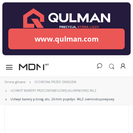
www.qulman.com
Strona główna
OCHRONA PRZED ŚNIEGIEM
UCHWYT BARIERY PRZECIWŚNIEGOWEJ ALUMINIOWEJ FALZ
Uchwyt bariery p.śnieg. alu. 26 mm pojedyn. FALZ ciemnobrązowyowy