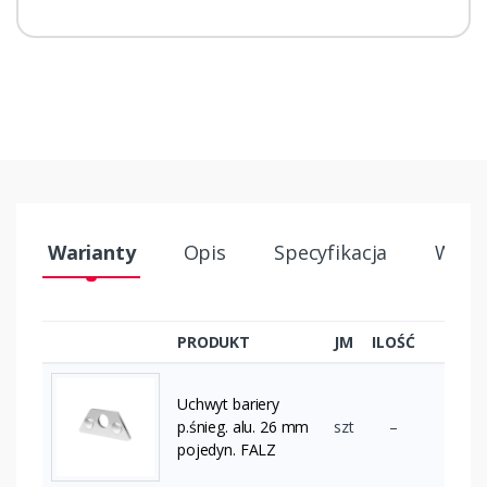
Warianty
Opis
Specyfikacja
Wysył
PRODUKT
JM
ILOŚĆ
Uchwyt bariery
p.śnieg. alu. 26 mm
szt
–
pojedyn. FALZ