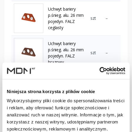
Uchwyt bariery
p.śnieg. alu. 26 mm
szt
–
pojedyn. FALZ
ceglasty
Uchwyt bariery
p.śnieg. alu. 26 mm
szt
–
pojedyn. FALZ
brązowy
Uchwyt bariery
p.śnieg. alu. 26 mm
szt
–
pojedyn. FALZ
Niniejsza strona korzysta z plików cookie
ciemnobrązowyowy
Wykorzystujemy pliki cookie do spersonalizowania treści
i reklam, aby oferować funkcje społecznościowe i
Uchwyt bariery
analizować ruch w naszej witrynie. Informacje o tym, jak
p.śnieg. alu. 26 mm
szt
–
korzystasz z naszej witryny, udostępniamy partnerom
pojedyn. FALZ
społecznościowym, reklamowym i analitycznym.
grafitowy