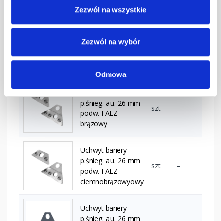
podw. FALZ
Zezwól na wszystkie
Uchwyt bariery
Zezwól na wybór
p.śnieg. alu. 26 mm
szt
–
podw. FALZ
ceglasty
Odmowa
Uchwyt bariery
p.śnieg. alu. 26 mm
szt
–
podw. FALZ
brązowy
Uchwyt bariery
p.śnieg. alu. 26 mm
szt
–
podw. FALZ
ciemnobrązowyowy
Uchwyt bariery
p.śnieg. alu. 26 mm