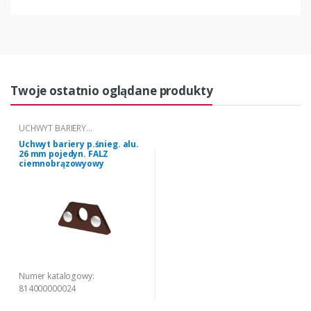
Twoje ostatnio oglądane produkty
UCHWYT BARIERY
PRZECIWŚNIEGOWEJ
Uchwyt bariery p.śnieg. alu.
ALUMINIOWEJ FALZ
26 mm pojedyn. FALZ
ciemnobrązowyowy
Numer katalogowy:
814000000024