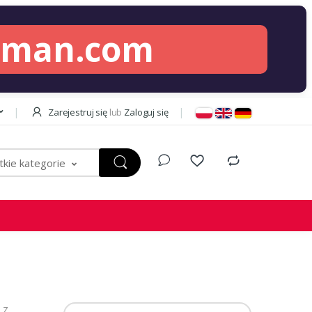
lman.com
Zarejestruj się
lub
Zaloguj się
kie kategorie
LZ