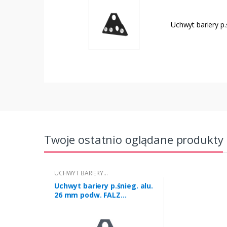
Uchwyt bariery p
Twoje ostatnio oglądane produkty
UCHWYT BARIERY
PRZECIWŚNIEGOWEJ ALUMINIOWEJ
Uchwyt bariery p.śnieg. alu.
FALZ
26 mm podw. FALZ
grafitowy