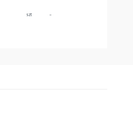
szt
–