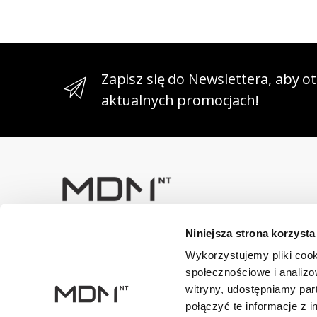
Zapisz się do Newslettera, aby 
aktualnych promocjach!
Niniejsza strona korzysta
Masz pytania? Skontaktuj się z
nami!
Wykorzystujemy pliki cook
+48 33 47 94 400
społecznościowe i analizo
witryny, udostępniamy pa
Dane kontaktowe
połączyć te informacje z 