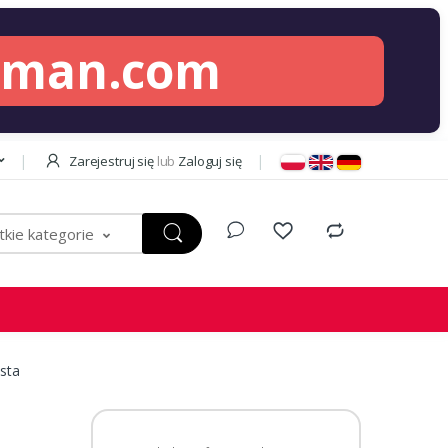
lman.com
Zarejestruj się
lub
Zaloguj się
kie kategorie
sta