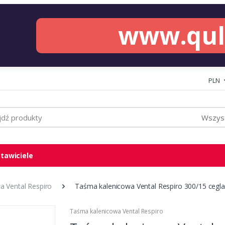
www.qu
PLN
Wszyst
tawiciele
 Vental Respiro
Taśma kalenicowa Vental Respiro 300/15 cegla
Taśma kalenicowa Vental Respiro