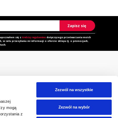
Zapisz się
zapoznałem się z
treścią regulaminu
dotyczącego przetwarzania moich
 w celu przesyłania mi informacji o ofercie sklepu tj. o promocjach,
tach.
rzechowalnia
Zapytanie ofertowe
orównywarka
Do pobrania
Zezwól na wszystkie
egulamin
Polityka prywatności i
naszej
cookies
eklamacja
Zezwól na wybór
erzy mogą
RODO
orzystania z