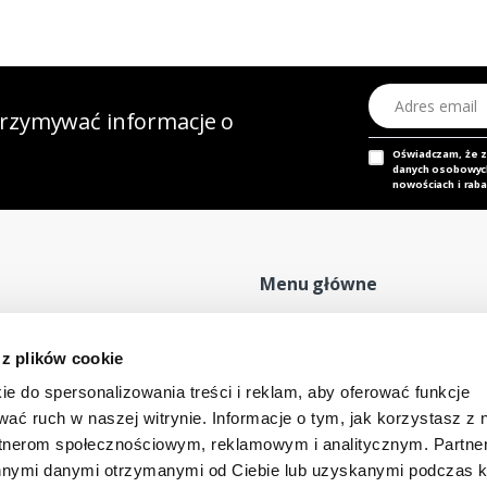
Adres email
otrzymywać informacje o
Oświadczam, że 
danych osobowych,
nowościach i raba
Menu główne
Strona główna
P
 z plików cookie
Nasz adres e-mail
Mapa sklepu
P
dok@mdmnt.com
ie do spersonalizowania treści i reklam, aby oferować funkcje
Moje konto
R
wać ruch w naszej witrynie. Informacje o tym, jak korzystasz z 
Promocje
R
rtnerom społecznościowym, reklamowym i analitycznym. Partn
Kontakt
innymi danymi otrzymanymi od Ciebie lub uzyskanymi podczas k