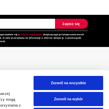
Zapisz się
zapoznałem się z
treścią regulaminu
dotyczącego przetwarzania moich
 w celu przesyłania mi informacji o ofercie sklepu tj. o promocjach,
tach.
rzechowalnia
Zapytanie ofertowe
orównywarka
Do pobrania
Zezwól na wszystkie
egulamin
Polityka prywatności i
naszej
cookies
eklamacja
Zezwól na wybór
erzy mogą
RODO
orzystania z