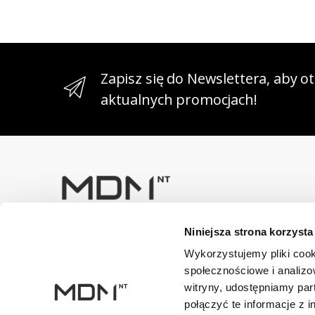
Zapisz się do Newslettera, aby 
aktualnych promocjach!
Niniejsza strona korzysta
Masz pytania? Skontaktuj się z
nami!
Wykorzystujemy pliki cook
+48 33 47 94 400
społecznościowe i analizo
witryny, udostępniamy pa
Dane kontaktowe
połączyć te informacje z 