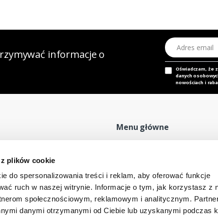
Adres email
otrzymywać informacje o
Oświadczam, że 
danych osobowych,
nowościach i raba
Menu główne
Strona główna
P
 z plików cookie
Nasz adres e-mail
Mapa sklepu
P
dok@mdmnt.com
ie do spersonalizowania treści i reklam, aby oferować funkcje
Moje konto
R
wać ruch w naszej witrynie. Informacje o tym, jak korzystasz z 
Promocje
R
rtnerom społecznościowym, reklamowym i analitycznym. Partn
Kontakt
innymi danymi otrzymanymi od Ciebie lub uzyskanymi podczas k