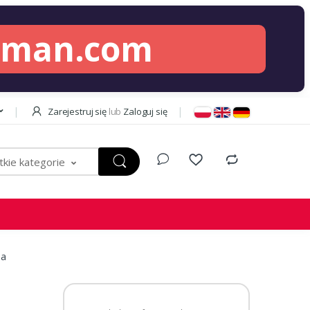
lman.com
Zarejestruj się
lub
Zaloguj się
kie kategorie
na