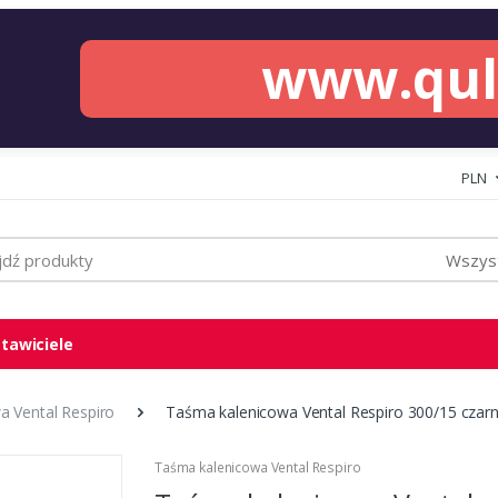
www.qu
PLN
Wszyst
tawiciele
 Vental Respiro
Taśma kalenicowa Vental Respiro 300/15 czar
Taśma kalenicowa Vental Respiro