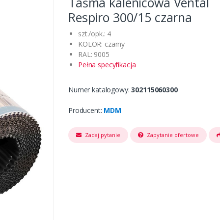
Taśma kalenicowa Vental
Respiro 300/15 czarna
szt./opk.: 4
KOLOR: czarny
RAL: 9005
Pełna specyfikacja
Numer katalogowy:
302115060300
Producent:
MDM
Zadaj pytanie
Zapytanie ofertowe