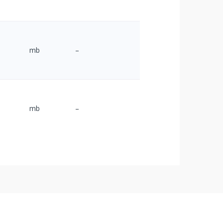
mb
–
mb
–