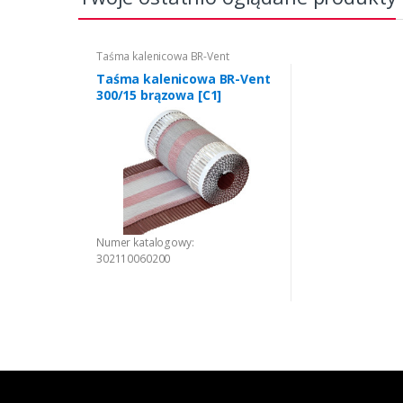
Taśma kalenicowa BR-Vent
Taśma kalenicowa BR-Vent
300/15 brązowa [C1]
Numer katalogowy:
302110060200