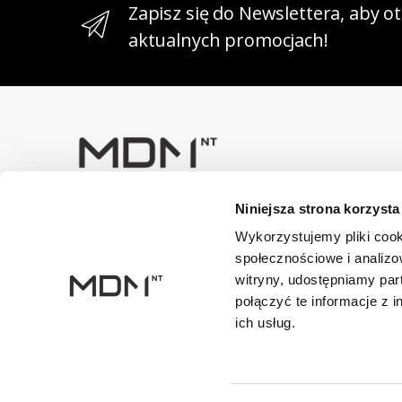
Zapisz się do Newslettera, aby 
aktualnych promocjach!
Niniejsza strona korzysta
Masz pytania? Skontaktuj się z
nami!
Wykorzystujemy pliki cook
+48 33 47 94 400
społecznościowe i analizo
witryny, udostępniamy pa
Dane kontaktowe
połączyć te informacje z 
NIP: 5482614481, MDM NT sp. z o.o., Bestwińska 143, 43
ich usług.