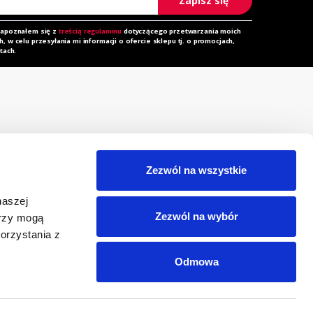
Zapisz się
zapoznałem się z
treścią regulaminu
dotyczącego przetwarzania moich
 w celu przesyłania mi informacji o ofercie sklepu tj. o promocjach,
tach.
rzechowalnia
Zapytanie ofertowe
orównywarka
Do pobrania
Zezwól na wszystkie
egulamin
Polityka prywatności i
naszej
cookies
eklamacja
Zezwól na wybór
erzy mogą
RODO
orzystania z
Odmowa