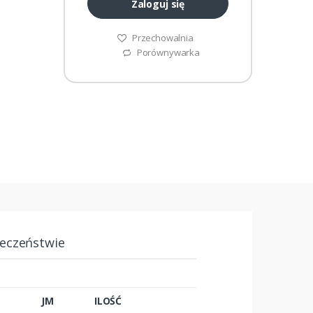
Zaloguj się
Przechowalnia
Porównywarka
ieczeństwie
JM
ILOŚĆ