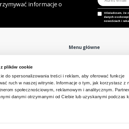
otrzymywać informacje o
Oświadczam, że 
danych osobowych,
nowościach i raba
Menu główne
Strona główna
P
 z plików cookie
Nasz adres e-mail
Mapa sklepu
P
dok@mdmnt.com
ie do spersonalizowania treści i reklam, aby oferować funkcje
Moje konto
R
wać ruch w naszej witrynie. Informacje o tym, jak korzystasz z 
Promocje
R
rtnerom społecznościowym, reklamowym i analitycznym. Partn
Kontakt
innymi danymi otrzymanymi od Ciebie lub uzyskanymi podczas k
-346 Bielsko-Biała, Polska