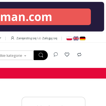
lman.com
Zarejestruj się
lub
Zaloguj się
kie kategorie