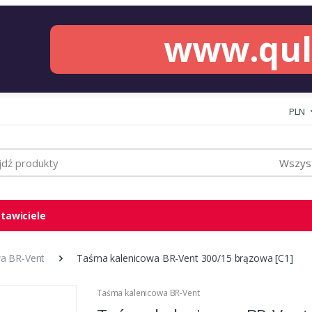
www.qu
PLN
Wszyst
tawiciele
a BR-Vent
Taśma kalenicowa BR-Vent 300/15 brązowa [C1]
Taśma kalenicowa BR-Vent