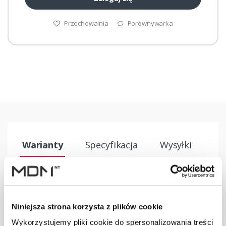
Przechowalnia
Porównywarka
Warianty
Specyfikacja
Wysyłki
In
PRODUKT
JM
ILOŚĆ
Niniejsza strona korzysta z plików cookie
Taśma
kalenicowa BR-
Wykorzystujemy pliki cookie do spersonalizowania treści
mb
–