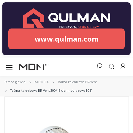
www.qulman.com
Strona główna
KALENICA
Taśma kalenicowa BR-Vent
Taśma kalenicowa BR-Vent 390/15 ciemnobrązowa [C1]