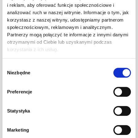
Vent 300/15
i reklam, aby oferować funkcje społecznościowe i
ceglasta [C1]
analizować ruch w naszej witrynie. Informacje o tym, jak
korzystasz z naszej witryny, udostępniamy partnerom
Taśma
społecznościowym, reklamowym i analitycznym.
kalenicowa BR-
Partnerzy mogą połączyć te informacje z innymi danymi
mb
–
Vent 300/15
otrzymanymi od Ciebie lub uzyskanymi podczas
brązowa [C1]
korzystania z ich usług.
Taśma
Wybór
kalenicowa BR-
mb
–
Niezbędne
zgody
Vent 300/15
czarna [C1]
Preferencje
Taśma
kalenicowa BR-
Vent 300/15
mb
–
Statystyka
ciemnobrązowa
[C1]
Marketing
Taśma