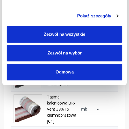
kalenicowa BR-
mb
–
Vent 300/15
Pokaż szczegóły
grafitowa [C1]
Taśma
Zezwól na wszystkie
kalenicowa BR-
mb
–
Vent 390/15
ceglasta [C1]
Zezwól na wybór
Taśma
kalenicowa BR-
Odmowa
mb
–
Vent 390/15
czarna [C1]
Taśma
kalenicowa BR-
Vent 390/15
mb
–
ciemnobrązowa
[C1]