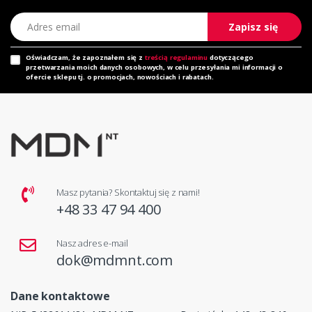
Adres email
Zapisz się
Oświadczam, że zapoznałem się z
treścią regulaminu
dotyczącego
przetwarzania moich danych osobowych, w celu przesyłania mi informacji o
ofercie sklepu tj. o promocjach, nowościach i rabatach.
Masz pytania? Skontaktuj się z nami!
+48 33 47 94 400
Nasz adres e-mail
dok@mdmnt.com
Dane kontaktowe