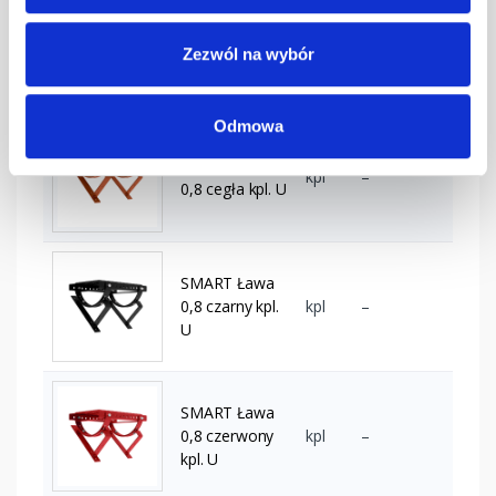
SMART Ława
0,8 c.brąz kpl.
kpl
–
Zezwól na wybór
U
Odmowa
SMART Ława
kpl
–
0,8 cegła kpl. U
SMART Ława
0,8 czarny kpl.
kpl
–
U
SMART Ława
0,8 czerwony
kpl
–
kpl. U