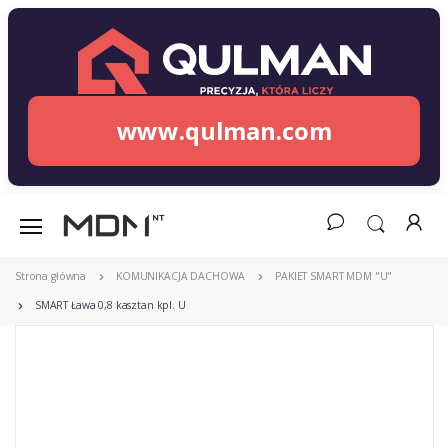
www.qulman.com
Strona główna
KOMUNIKACJA DACHOWA
PAKIET SMART MDM "U"
SMART Ława 0,8 kasztan kpl. U