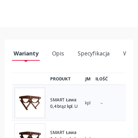
Warianty
Opis
Specyfikacja
Wysył
PRODUKT
JM
ILOŚĆ
SMART Ława
kpl
–
0,4 brąz kpl. U
SMART Ława