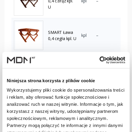
0,4 c.brąz kpl.
kpl
–
U
SMART Ława
kpl
–
0,4 cegła kpl. U
SMART Ława
0,4 czarny kpl.
kpl
–
U
Niniejsza strona korzysta z plików cookie
Wykorzystujemy pliki cookie do spersonalizowania treści
i reklam, aby oferować funkcje społecznościowe i
SMART Ława
0,4 czerwony
kpl
–
analizować ruch w naszej witrynie. Informacje o tym, jak
kpl. U
korzystasz z naszej witryny, udostępniamy partnerom
społecznościowym, reklamowym i analitycznym.
Partnerzy mogą połączyć te informacje z innymi danymi