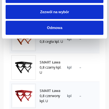
SMART Ława
0,8 c.brąz kpl.
kpl
–
Zezwól na wybór
U
Odmowa
SMART Ława
kpl
–
0,8 cegła kpl. U
SMART Ława
0,8 czarny kpl.
kpl
–
U
SMART Ława
0,8 czerwony
kpl
–
kpl. U