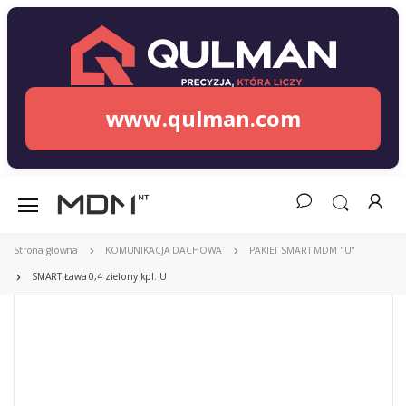
www.qulman.com
Strona główna
KOMUNIKACJA DACHOWA
PAKIET SMART MDM "U"
SMART Ława 0,4 zielony kpl. U