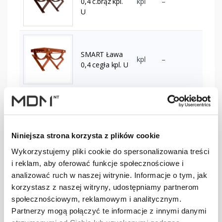
0,4 c.brąz kpl.
kpl
–
U
SMART Ława
kpl
–
0,4 cegła kpl. U
SMART Ława
0,4 czarny kpl.
kpl
–
U
Niniejsza strona korzysta z plików cookie
Wykorzystujemy pliki cookie do spersonalizowania treści
i reklam, aby oferować funkcje społecznościowe i
SMART Ława
0,4 czerwony
kpl
–
analizować ruch w naszej witrynie. Informacje o tym, jak
kpl. U
korzystasz z naszej witryny, udostępniamy partnerom
społecznościowym, reklamowym i analitycznym.
Partnerzy mogą połączyć te informacje z innymi danymi