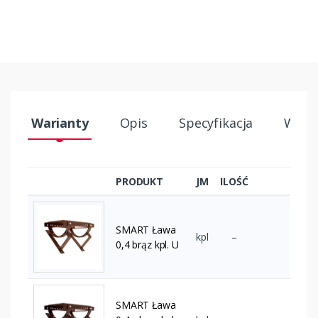
Warianty
Opis
Specyfikacja
Wysył
PRODUKT
JM
ILOŚĆ
SMART Ława
kpl
–
0,4 brąz kpl. U
SMART Ława