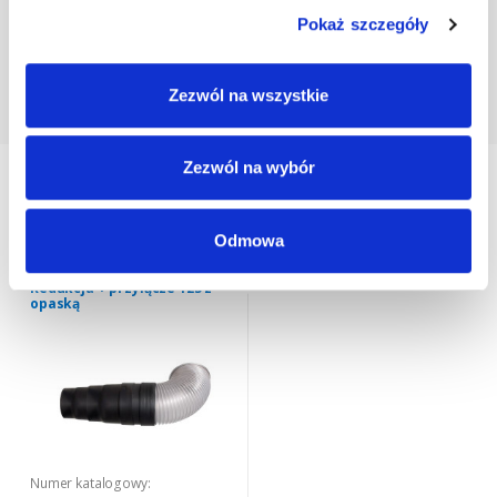
Pokaż szczegóły
Zezwól na wszystkie
Zezwól na wybór
Twoje ostatnio oglądane produkty
Odmowa
REDUKCJA I PRZYŁĄCZE DO
KOMINKA VIRTUM®
Redukcja + przyłącze 125 z
opaską
Numer katalogowy: