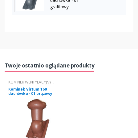
dachówka - 01
grafitowy
Twoje ostatnio oglądane produkty
KOMINEK WENTYLACYJNY
VIRTUM® TYP 01
Kominek Virtum 160
dachówka - 01 brązowy