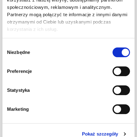
społecznościowym, reklamowym i analitycznym.
Kominek
Partnerzy mogą połączyć te informacje z innymi danymi
Virtum 125
szt
–
dachówka - 01
otrzymanymi od Ciebie lub uzyskanymi podczas
brązowy
korzystania z ich usług.
Kominek
Wybór
Virtum 125
Niezbędne
zgody
szt
–
dachówka - 01
czarny
Preferencje
Kominek
Virtum 125
Statystyka
szt
–
dachówka - 01
grafitowy
Marketing
Kominek
Virtum 125
dachówka - 01
szt
–
czerwony
Pokaż szczegóły