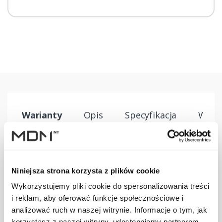
Warianty
Opis
Specyfikacja
Wysył
PRODUKT
JM
ILOŚĆ
Niniejsza strona korzysta z plików cookie
Kominek
Wykorzystujemy pliki cookie do spersonalizowania treści
Virtum 125
szt
–
i reklam, aby oferować funkcje społecznościowe i
dachówka - 01
ceglasty
analizować ruch w naszej witrynie. Informacje o tym, jak
korzystasz z naszej witryny, udostępniamy partnerom