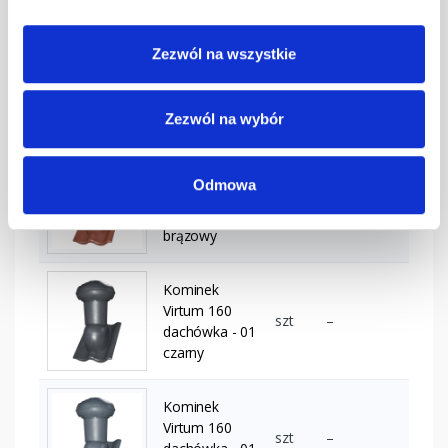
3011
Zezwól na wszystkie
Kominek
Virtum 160
szt
–
dachówka - 01
ceglasty
Zezwól na wybór
Kominek
Odmowa
Virtum 160
szt
–
dachówka - 01
brązowy
Kominek
Virtum 160
szt
–
dachówka - 01
czarny
Kominek
Virtum 160
szt
–