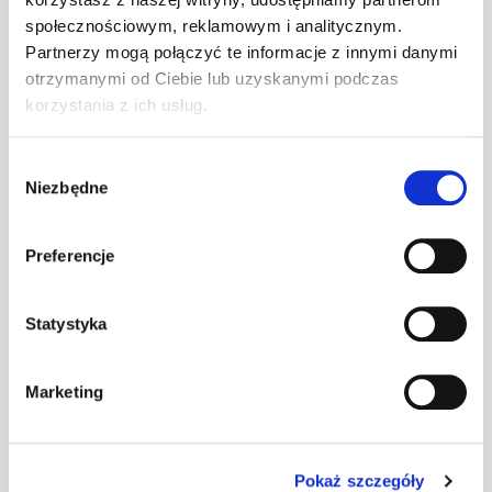
społecznościowym, reklamowym i analitycznym.
Kominek
Partnerzy mogą połączyć te informacje z innymi danymi
Virtum 125
szt
–
dachówka - 01
otrzymanymi od Ciebie lub uzyskanymi podczas
brązowy
korzystania z ich usług.
Kominek
Wybór
Virtum 125
Niezbędne
zgody
szt
–
dachówka - 01
czarny
Preferencje
Kominek
Virtum 125
Statystyka
szt
–
dachówka - 01
grafitowy
Marketing
Kominek
Virtum 125
dachówka - 01
szt
–
czerwony
Pokaż szczegóły