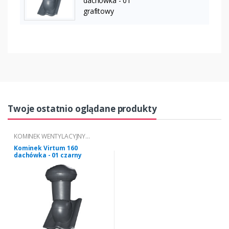
dachówka - 01
grafitowy
Twoje ostatnio oglądane produkty
KOMINEK WENTYLACYJNY
VIRTUM® TYP 01
Kominek Virtum 160
dachówka - 01 czarny