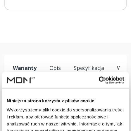
Warianty
Opis
Specyfikacja
Wysył
PRODUKT
JM
ILOŚĆ
Niniejsza strona korzysta z plików cookie
Kominek
Wykorzystujemy pliki cookie do spersonalizowania treści
Virtum 125
szt
–
i reklam, aby oferować funkcje społecznościowe i
dachówka - 01
ceglasty
analizować ruch w naszej witrynie. Informacje o tym, jak
korzystasz z naszej witryny, udostępniamy partnerom