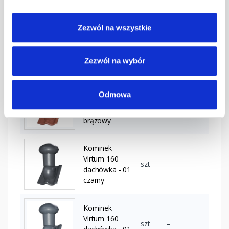
3011
Zezwól na wszystkie
Kominek
Virtum 160
szt
–
dachówka - 01
ceglasty
Zezwól na wybór
Kominek
Odmowa
Virtum 160
szt
–
dachówka - 01
brązowy
Kominek
Virtum 160
szt
–
dachówka - 01
czarny
Kominek
Virtum 160
szt
–