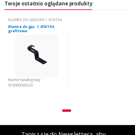
Twoje ostatnio oglądane produkty
KLAMRA DO GĄSIORA 1.470/154
Klamra do gąs. 1.470/154
grafitowa
Numer katalogowy:
910000000223
Zapisz się do Newslettera, aby