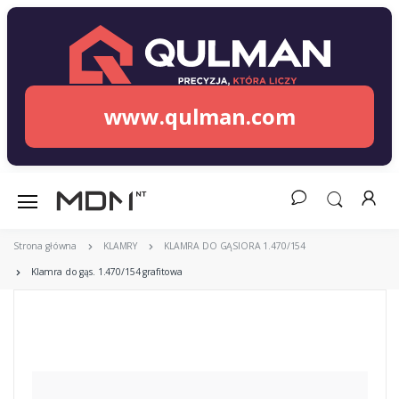
www.qulman.com
Strona główna
KLAMRY
KLAMRA DO GĄSIORA 1.470/154
Klamra do gąs. 1.470/154 grafitowa