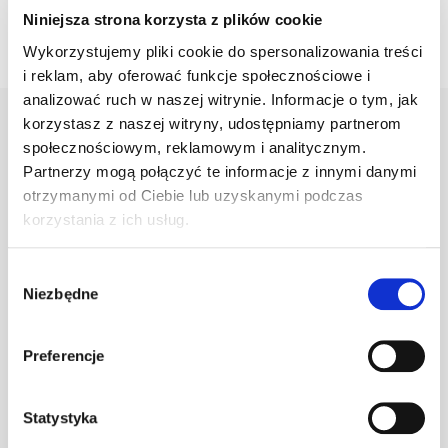
Niniejsza strona korzysta z plików cookie
Wykorzystujemy pliki cookie do spersonalizowania treści
i reklam, aby oferować funkcje społecznościowe i
analizować ruch w naszej witrynie. Informacje o tym, jak
korzystasz z naszej witryny, udostępniamy partnerom
społecznościowym, reklamowym i analitycznym.
Warianty
Opis
Specyfikacja
Wysył
Partnerzy mogą połączyć te informacje z innymi danymi
otrzymanymi od Ciebie lub uzyskanymi podczas
korzystania z ich usług.
PRODUKT
JM
ILOŚĆ
Wybór
Niezbędne
zgody
Klamra do gąs.
1.470/154
szt
–
c.brązowa
Preferencje
Statystyka
Klamra do gąs.