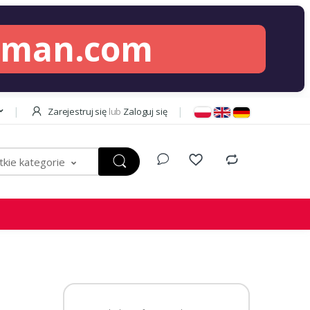
lman.com
Zarejestruj się
lub
Zaloguj się
kie kategorie