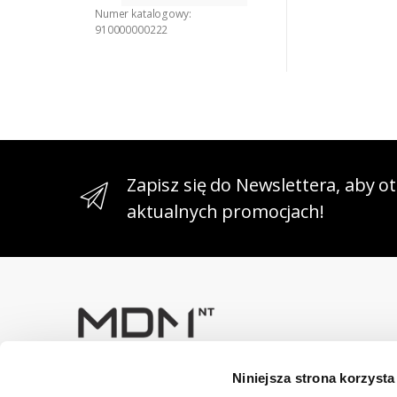
Numer katalogowy:
910000000222
Zapisz się do Newslettera, aby 
aktualnych promocjach!
Niniejsza strona korzysta
Masz pytania? Skontaktuj się z