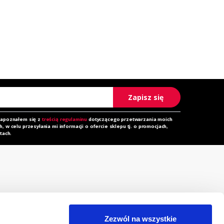
Zapisz się
zapoznałem się z
treścią regulaminu
dotyczącego przetwarzania moich
 w celu przesyłania mi informacji o ofercie sklepu tj. o promocjach,
tach.
rzechowalnia
Zapytanie ofertowe
orównywarka
Do pobrania
Zezwól na wszystkie