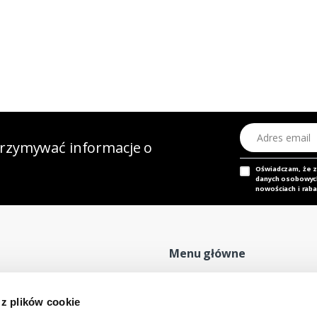
Adres email
otrzymywać informacje o
Oświadczam, że 
danych osobowych,
nowościach i raba
Menu główne
Strona główna
P
 z plików cookie
Nasz adres e-mail
Mapa sklepu
P