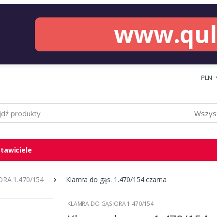
www.qu
PLN
Wszyst
tawiciele
RA 1.470/154
Klamra do gąs. 1.470/154 czarna
KLAMRA DO GĄSIORA 1.470/154