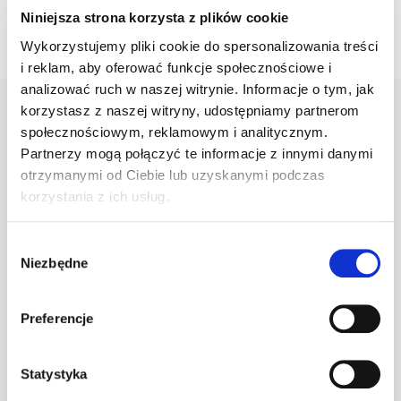
Niniejsza strona korzysta z plików cookie
Wykorzystujemy pliki cookie do spersonalizowania treści
i reklam, aby oferować funkcje społecznościowe i
analizować ruch w naszej witrynie. Informacje o tym, jak
korzystasz z naszej witryny, udostępniamy partnerom
społecznościowym, reklamowym i analitycznym.
Warianty
Opis
Specyfikacja
Wysył
Partnerzy mogą połączyć te informacje z innymi danymi
otrzymanymi od Ciebie lub uzyskanymi podczas
korzystania z ich usług.
PRODUKT
JM
ILOŚĆ
Wybór
Niezbędne
zgody
Klamra do gąs.
1.470/11
szt
–
c.brązowa
Preferencje
Statystyka
Klamra do gąs.