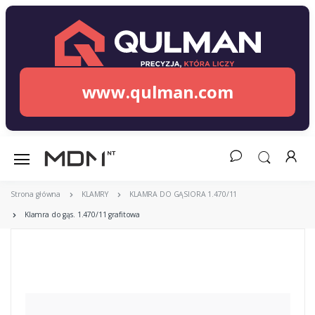
www.qulman.com
Strona główna
KLAMRY
KLAMRA DO GĄSIORA 1.470/11
Klamra do gąs. 1.470/11 grafitowa