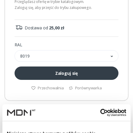
Przeglądasz ofertę w trybie katalogowym.
Zaloguj się, aby przejść do trybu zakupowego.
Dostawa od
25,00 zł
RAL
8019
Zaloguj się
Przechowalnia
Porównywarka