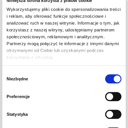
Niniejsza strona korzysta z plików cookie
Wykorzystujemy pliki cookie do spersonalizowania treści
i reklam, aby oferować funkcje społecznościowe i
analizować ruch w naszej witrynie. Informacje o tym, jak
Warianty
Opis
Specyfikacja
Wysył
korzystasz z naszej witryny, udostępniamy partnerom
społecznościowym, reklamowym i analitycznym.
Partnerzy mogą połączyć te informacje z innymi danymi
PRODUKT
JM
ILOŚĆ
otrzymanymi od Ciebie lub uzyskanymi podczas
korzystania z ich usług.
Klamra do gąs.
1.470/11
szt
–
Wybór
c.brązowa
Niezbędne
zgody
Preferencje
Klamra do gąs.
1.470/11
szt
–
ceglasta
Statystyka