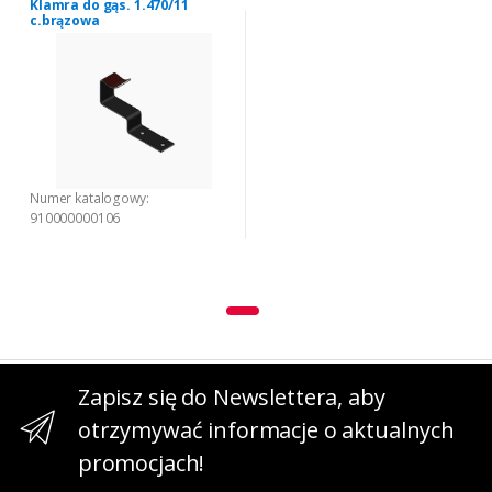
Klamra do gąs. 1.470/11
c.brązowa
Numer katalogowy:
910000000106
Zapisz się do Newslettera, aby
otrzymywać informacje o aktualnych
promocjach!