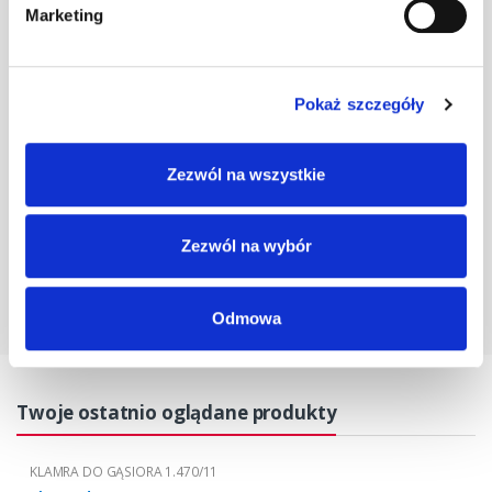
Marketing
Klamra do gąs.
1.470/11
szt
–
czarna
Pokaż szczegóły
Klamra do gąs.
1.470/11
szt
–
Zezwól na wszystkie
grafitowa
Zezwól na wybór
Odmowa
Twoje ostatnio oglądane produkty
KLAMRA DO GĄSIORA 1.470/11