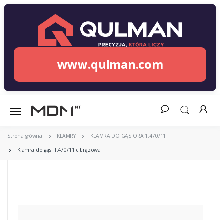
www.qulman.com
Strona główna
KLAMRY
KLAMRA DO GĄSIORA 1.470/11
Klamra do gąs. 1.470/11 c.brązowa