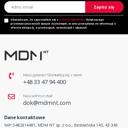
Adres email
Zapisz się
Oświadczam, że zapoznałem się z
treścią regulaminu
dotyczącego
przetwarzania moich danych osobowych, w celu przesyłania mi informacji o
ofercie sklepu tj. o promocjach, nowościach i rabatach.
Masz pytania? Skontaktuj się z nami!
+48 33 47 94 400
Nasz adres e-mail
dok@mdmnt.com
Dane kontaktowe
NIP: 5482614481, MDM NT sp. z o.o., Bestwińska 143, 43-346