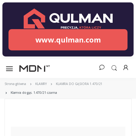
www.qulman.com
Strona główna
KLAMRY
KLAMRA DO GĄSIORA 1.470/21
Klamra do gąs. 1.470/21 czarna