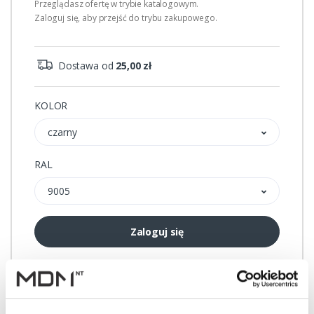
Przeglądasz ofertę w trybie katalogowym.
Zaloguj się, aby przejść do trybu zakupowego.
Dostawa od
25,00 zł
KOLOR
czarny
RAL
9005
Zaloguj się
Przechowalnia
Porównywarka