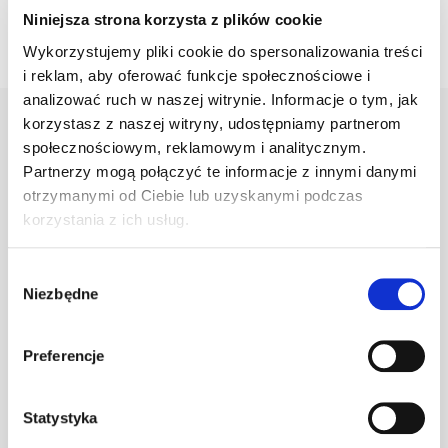
Niniejsza strona korzysta z plików cookie
Wykorzystujemy pliki cookie do spersonalizowania treści
i reklam, aby oferować funkcje społecznościowe i
analizować ruch w naszej witrynie. Informacje o tym, jak
korzystasz z naszej witryny, udostępniamy partnerom
społecznościowym, reklamowym i analitycznym.
Warianty
Opis
Specyfikacja
Wysył
Partnerzy mogą połączyć te informacje z innymi danymi
otrzymanymi od Ciebie lub uzyskanymi podczas
korzystania z ich usług.
PRODUKT
JM
ILOŚĆ
Wybór
Niezbędne
zgody
Klamra do gąs.
1.470/21
szt
–
c.brązowa
Preferencje
Statystyka
Klamra do gąs.