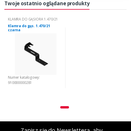
Twoje ostatnio oglądane produkty
KLAMRA DO GĄSIORA 1.470/21
Klamra do gąs. 1.470/21
czarna
Numer katalogowy:
910000000281
Zapisz się do Newslettera, aby