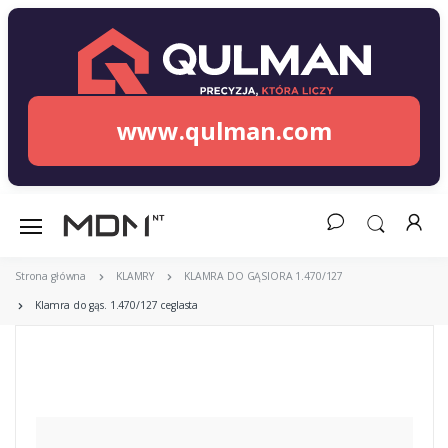
www.qulman.com
Strona główna
KLAMRY
KLAMRA DO GĄSIORA 1.470/127
Klamra do gąs. 1.470/127 ceglasta