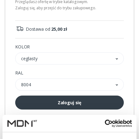
Przeglądasz ofertę w trybie katalogowym.
Zaloguj się, aby przejść do trybu zakupowego.
Dostawa od
25,00 zł
KOLOR
ceglasty
RAL
8004
Zaloguj się
Przechowalnia
Porównywarka