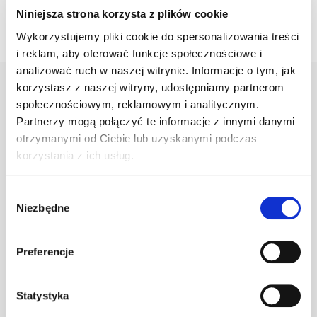
Niniejsza strona korzysta z plików cookie
Wykorzystujemy pliki cookie do spersonalizowania treści
i reklam, aby oferować funkcje społecznościowe i
analizować ruch w naszej witrynie. Informacje o tym, jak
korzystasz z naszej witryny, udostępniamy partnerom
społecznościowym, reklamowym i analitycznym.
Warianty
Opis
Specyfikacja
Wysył
Partnerzy mogą połączyć te informacje z innymi danymi
otrzymanymi od Ciebie lub uzyskanymi podczas
korzystania z ich usług.
PRODUKT
JM
ILOŚĆ
Wybór
Niezbędne
zgody
Klamra do gąs.
1.470/127
szt
–
c.brązowa
Preferencje
Statystyka
Klamra do gąs.