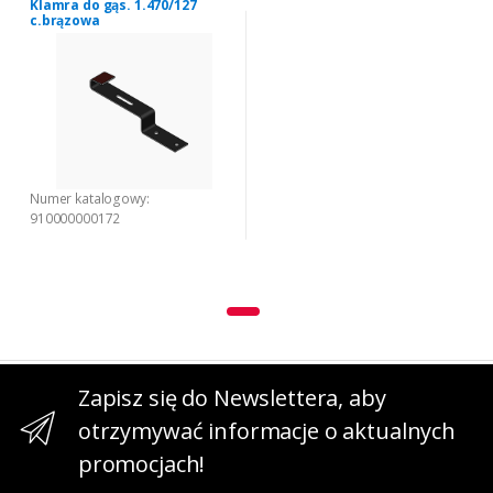
Klamra do gąs. 1.470/127
c.brązowa
Numer katalogowy:
910000000172
Zapisz się do Newslettera, aby
otrzymywać informacje o aktualnych
promocjach!