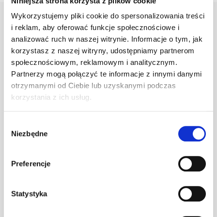
Niniejsza strona korzysta z plików cookie
Wykorzystujemy pliki cookie do spersonalizowania treści
i reklam, aby oferować funkcje społecznościowe i
analizować ruch w naszej witrynie. Informacje o tym, jak
Warianty
Opis
Specyfikacja
Wysył
korzystasz z naszej witryny, udostępniamy partnerom
społecznościowym, reklamowym i analitycznym.
Partnerzy mogą połączyć te informacje z innymi danymi
PRODUKT
JM
ILOŚĆ
otrzymanymi od Ciebie lub uzyskanymi podczas
korzystania z ich usług.
Klamra do gąs.
1.470/127
szt
–
Wybór
c.brązowa
Niezbędne
zgody
Preferencje
Klamra do gąs.
1.470/127
szt
–
ceglasta
Statystyka