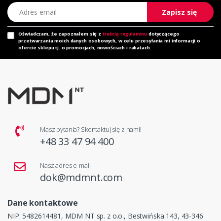
Adres email
Zapisz się
Oświadczam, że zapoznałem się z
treścią regulaminu
dotyczącego
przetwarzania moich danych osobowych, w celu przesyłania mi informacji o
ofercie sklepu tj. o promocjach, nowościach i rabatach.
Masz pytania? Skontaktuj się z nami!
+48 33 47 94 400
Nasz adres e-mail
dok@mdmnt.com
Dane kontaktowe
NIP: 5482614481, MDM NT sp. z o.o., Bestwińska 143, 43-346