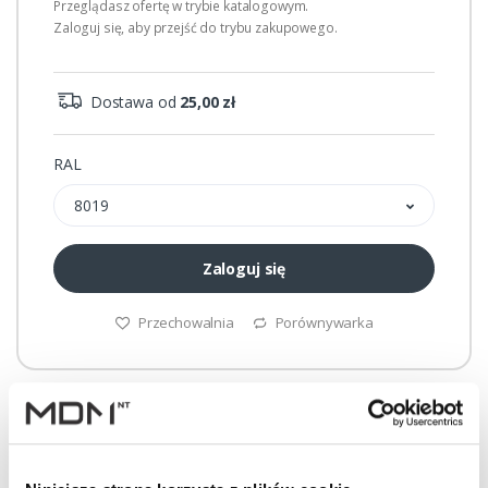
Przeglądasz ofertę w trybie katalogowym.
Zaloguj się, aby przejść do trybu zakupowego.
Dostawa od
25,00 zł
RAL
8019
Zaloguj się
Przechowalnia
Porównywarka