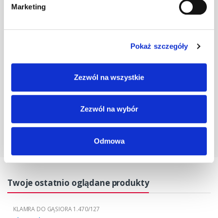
Marketing
Klamra do gąs.
1.470/127
szt
–
czarna
Pokaż szczegóły
Klamra do gąs.
1.470/127
szt
–
Zezwól na wszystkie
grafitowa
Zezwól na wybór
Odmowa
Twoje ostatnio oglądane produkty
KLAMRA DO GĄSIORA 1.470/127