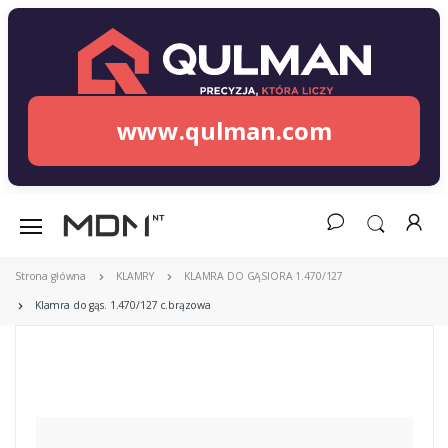
www.qulman.com
Strona główna
KLAMRY
KLAMRA DO GĄSIORA 1.470/127
Klamra do gąs. 1.470/127 c.brązowa