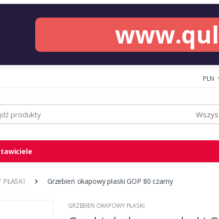
www.qu
PLN
Wszyst
tawiciele
 PŁASKI
Grzebień okapowy płaski GOP 80 czarny
GRZEBIEŃ OKAPOWY PŁASKI