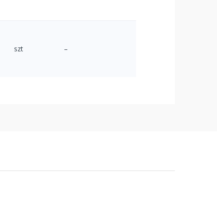
szt
–