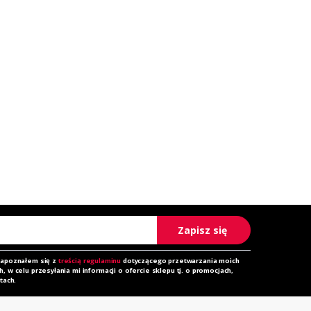
Zapisz się
zapoznałem się z
treścią regulaminu
dotyczącego przetwarzania moich
 w celu przesyłania mi informacji o ofercie sklepu tj. o promocjach,
tach.