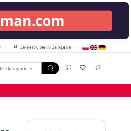
lman.com
Zarejestruj się
lub
Zaloguj się
kie kategorie