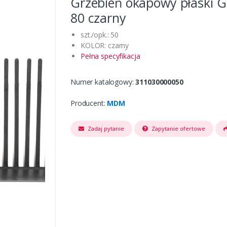
Grzebień okapowy płaski 
80 czarny
szt./opk.: 50
KOLOR: czarny
Pełna specyfikacja
Numer katalogowy:
311030000050
Producent:
MDM
Zadaj pytanie
Zapytanie ofertowe