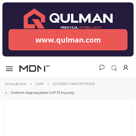
www.qulman.com
Strona główna
OKAP
GRZEBIEŃ OKAPOWY PŁASKI
Grzebień okapowy płaski GOP 55 brązowy