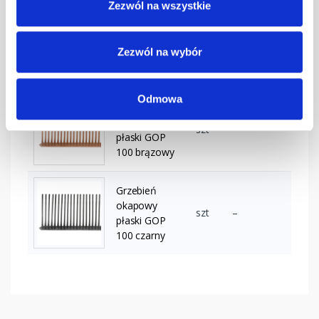
Zezwól na wszystkie
Grzebień
okapowy
szt
–
Zezwól na wybór
płaski GOP
100 ceglasty
Odmowa
Grzebień
okapowy
szt
–
płaski GOP
100 brązowy
Grzebień
okapowy
szt
–
płaski GOP
100 czarny