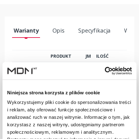
Warianty
Opis
Specyfikacja
Wysył
PRODUKT
JM
ILOŚĆ
Grzebień
okapowy
szt
–
płaski GOP 55
ceglasty
Niniejsza strona korzysta z plików cookie
Wykorzystujemy pliki cookie do spersonalizowania treści
Grzebień
i reklam, aby oferować funkcje społecznościowe i
okapowy
szt
–
analizować ruch w naszej witrynie. Informacje o tym, jak
płaski GOP 55
korzystasz z naszej witryny, udostępniamy partnerom
brązowy
społecznościowym, reklamowym i analitycznym.