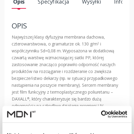
Opis
Specyfikacja
Wysyłki
Informa
OPIS
Najwyższej klasy dyfuzyjna membrana dachowa,
czterowarstwowa, o gramaturze ok. 130 g/m
i
2
współczynniku Sd=0,08 m. Wyposażona w dodatkową
czwartą warstwę wzmacniającej siatki PP, której
zastosowanie znacząco poprawiło odporność naszych
produktów na rozciąganie i rozdzieranie co zwiększa
bezpieczeństwo dekarzy (np. w sytuacji przypadkowego
nastąpienia na poszycie membrany). Sercem membrany
jest film funkcyjny z termoplastycznego poliuretanu –
DAXALL
, który charakteryzuje się bardzo dużą
®
odpornością na szkodliwe działanie promieni UV
(dopuszczalna ekspozycja do 6 m-cy) oraz wpływ
ekstremalnie wysokich temperatur (nawet do 120
C).
o
Zapewnia membranie elastyczność,dzięki której
doskonale przylega ona do podłoża i jest łatwo