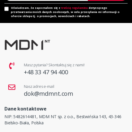
Oświadczam, że zapoznałem się z
treścią regulaminu
dotyczącego
przetwarzania moich danych osobowych, w celu przesyłania mi informacji o
ofercie sklepu tj. o promocjach, nowościach i rabatach.
Masz pytania? Skontaktuj się z nami!
+48 33 47 94 400
Nasz adres e-mail
dok@mdmnt.com
Dane kontaktowe
NIP: 5482614481, MDM NT sp. z o.o., Bestwińska 143, 43-346
Bielsko-Biała, Polska