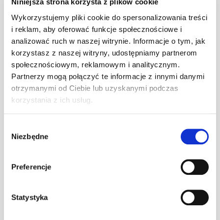
Niniejsza strona korzysta z plików cookie
formowalna w koszach i narożach dachu. Może być
Wykorzystujemy pliki cookie do spersonalizowania treści
stosowana na dachach z pełnym deskowaniem. mdm®
i reklam, aby oferować funkcje społecznościowe i
Venti a Magnum 310 dostępna na zapytanie.
analizować ruch w naszej witrynie. Informacje o tym, jak
korzystasz z naszej witryny, udostępniamy partnerom
społecznościowym, reklamowym i analitycznym.
Partnerzy mogą połączyć te informacje z innymi danymi
Możliwość stosowania na dachach z
TAK
pełnym deskowaniem
otrzymanymi od Ciebie lub uzyskanymi podczas
korzystania z ich usług.
Dopuszczalna ekspozycja na promienie
UV*
6
dotyczy średniorocznego
Wybór
miesięcy
napromieniowania w klimacie
Niezbędne
zgody
środkowoeuropejskim
Preferencje
mdm® Venti a Magnum 310 dostępna na zapytanie.
Statystyka