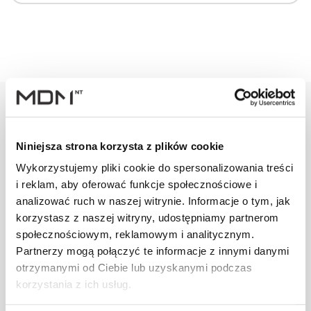
Warianty
Opis
Specyfikacja
Wysył
Niniejsza strona korzysta z plików cookie
Wykorzystujemy pliki cookie do spersonalizowania treści
i reklam, aby oferować funkcje społecznościowe i
PRODUKT
JM
ILOŚĆ
analizować ruch w naszej witrynie. Informacje o tym, jak
korzystasz z naszej witryny, udostępniamy partnerom
Arkusz z blachy
społecznościowym, reklamowym i analitycznym.
alu.
Partnerzy mogą połączyć te informacje z innymi danymi
szt
–
0,58x1000x2000
otrzymanymi od Ciebie lub uzyskanymi podczas
ceglasty
korzystania z ich usług.