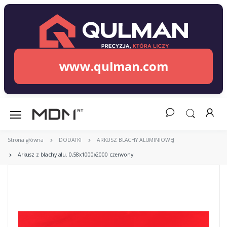
www.qulman.com
Strona główna
DODATKI
ARKUSZ BLACHY ALUMINIOWEJ
Arkusz z blachy alu. 0,58x1000x2000 czerwony