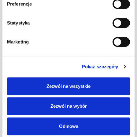
Preferencje
WYMIARY
Długość krycia: 1000 mm
Statystyka
Szerokość: 280 mm
Marketing
PALETOWANIE
Pokaż szczegóły
Ilość na palecie 100 x 120 cm
- 160 szt. (16 opk./paletę)
Zezwól na wszystkie
DOKUMENTY
Zezwól na wybór
KDWU Wywietrznik kalenicowy do gontów WK-G
Karta techniczna
Odmowa