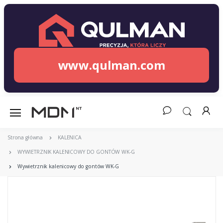
www.qulman.com
Strona główna
KALENICA
WYWIETRZNIK KALENICOWY DO GONTÓW WK-G
Wywietrznik kalenicowy do gontów WK-G