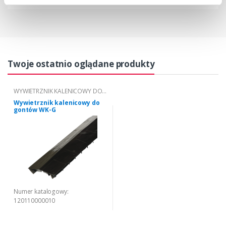
Twoje ostatnio oglądane produkty
WYWIETRZNIK KALENICOWY DO
GONTÓW WK-G
Wywietrznik kalenicowy do
gontów WK-G
Numer katalogowy:
120110000010