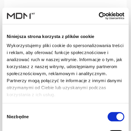
Opis
Specyfikacja
Wysyłki
Informa
OPIS
Niniejsza strona korzysta z plików cookie
Wykorzystujemy pliki cookie do spersonalizowania treści
Element stosowany do wentylacji kalenicy na dachach
i reklam, aby oferować funkcje społecznościowe i
krytych gontem bitumicznym, papą itp. Dzięki
analizować ruch w naszej witrynie. Informacje o tym, jak
odpowiednio dobranej powierzchni wentylacyjnej ok. 400
korzystasz z naszej witryny, udostępniamy partnerom
cm
/mb, zapewnia właściwą wentylację konstrukcji dachu.
2
społecznościowym, reklamowym i analitycznym.
Partnerzy mogą połączyć te informacje z innymi danymi
otrzymanymi od Ciebie lub uzyskanymi podczas
korzystania z ich usług.
MATERIAŁ
Polipropylen (PP)
Wybór
Niezbędne
zgody