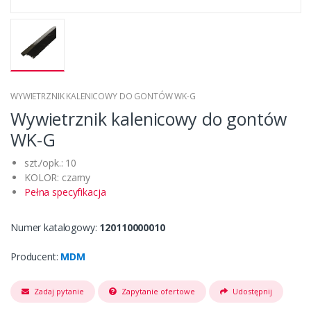
WYWIETRZNIK KALENICOWY DO GONTÓW WK-G
Wywietrznik kalenicowy do gontów
WK-G
szt./opk.: 10
KOLOR: czarny
Pełna specyfikacja
Numer katalogowy:
120110000010
Producent:
MDM
Zadaj pytanie
Zapytanie ofertowe
Udostępnij