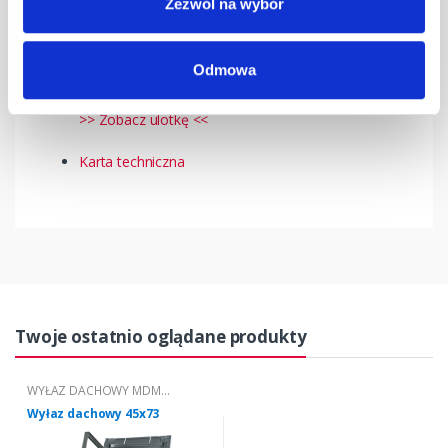
15 wyłazów
Zezwól na wybór
Odmowa
DOKUMENTY
>> Zobacz ulotkę <<
Karta techniczna
Twoje ostatnio oglądane produkty
WYŁAZ DACHOWY MDM
OTWIERANY NA BOK
Wyłaz dachowy 45x73