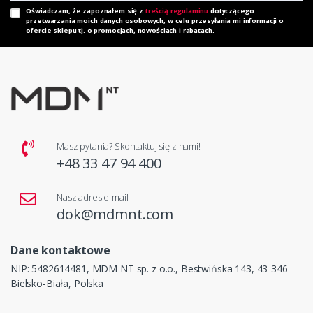
Oświadczam, że zapoznałem się z
treścią regulaminu
dotyczącego
przetwarzania moich danych osobowych, w celu przesyłania mi informacji o
ofercie sklepu tj. o promocjach, nowościach i rabatach.
Masz pytania? Skontaktuj się z nami!
+48 33 47 94 400
Nasz adres e-mail
dok@mdmnt.com
Dane kontaktowe
NIP: 5482614481, MDM NT sp. z o.o., Bestwińska 143, 43-346
Bielsko-Biała, Polska