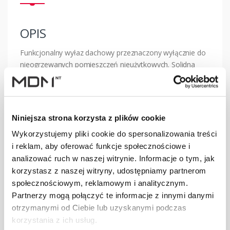
OPIS
Funkcjonalny wyłaz dachowy przeznaczony wyłącznie do
nieogrzewanych pomieszczeń nieużytkowych. Solidna
konstrukcja gwarantuje
bezproblemową eksploatację.
Wyposażony w praktyczne rozwiązania:
- uchwyt z funkcją blokowania skrzydła w 3 pozycjach;
Niniejsza strona korzysta z plików cookie
- ogranicznik blokujący skrzydło przy max. otwarciu;
Wykorzystujemy pliki cookie do spersonalizowania treści
- listwę kominiarską;
i reklam, aby oferować funkcje społecznościowe i
- wspornik dachówki;
- uniwersalny fartuch EPDM zintegrowany z ościeżnicą;
analizować ruch w naszej witrynie. Informacje o tym, jak
- kliny uszczelniające;
korzystasz z naszej witryny, udostępniamy partnerom
- możliwość otwierania na prawą lub lewą stronę.
społecznościowym, reklamowym i analitycznym.
Partnerzy mogą połączyć te informacje z innymi danymi
otrzymanymi od Ciebie lub uzyskanymi podczas
Kąt montażu: 15 - 65 stopni.
korzystania z ich usług.