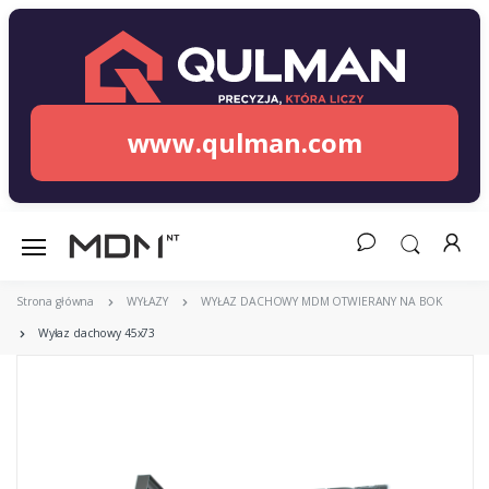
www.qulman.com
Strona główna
WYŁAZY
WYŁAZ DACHOWY MDM OTWIERANY NA BOK
Wyłaz dachowy 45x73