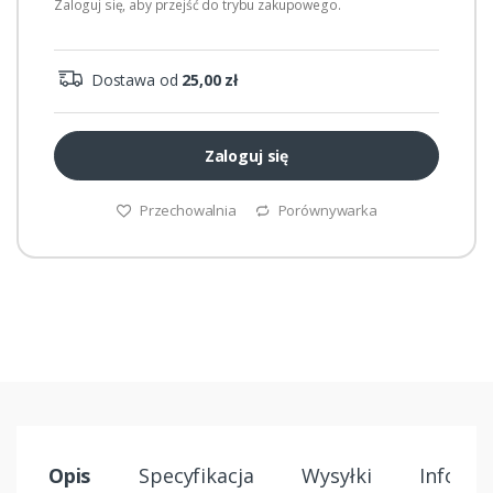
Zaloguj się, aby przejść do trybu zakupowego.
Dostawa od
25,00 zł
Zaloguj się
Przechowalnia
Porównywarka
Opis
Specyfikacja
Wysyłki
Informa