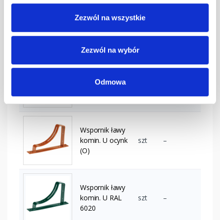
Wspornik ławy
Zezwól na wszystkie
komin. U
szt
–
grafitowy
Zezwól na wybór
Wspornik ławy
Odmowa
komin. U
szt
–
kasztanowy
Wspornik ławy
komin. U ocynk
szt
–
(O)
Wspornik ławy
komin. U RAL
szt
–
6020