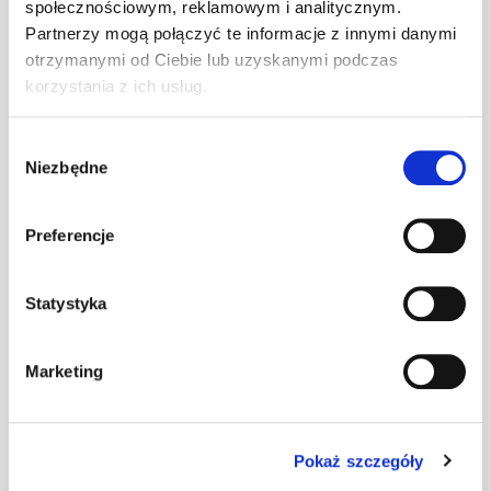
społecznościowym, reklamowym i analitycznym.
Wspornik ławy
Partnerzy mogą połączyć te informacje z innymi danymi
komin. U
szt
–
ciemnobrązowy
otrzymanymi od Ciebie lub uzyskanymi podczas
korzystania z ich usług.
Wspornik ławy
Wybór
komin. U
szt
–
Niezbędne
zgody
ceglasty
Preferencje
Wspornik ławy
szt
–
komin. U czarny
Statystyka
Marketing
Wspornik ławy
komin. U
szt
–
czerwony
Pokaż szczegóły