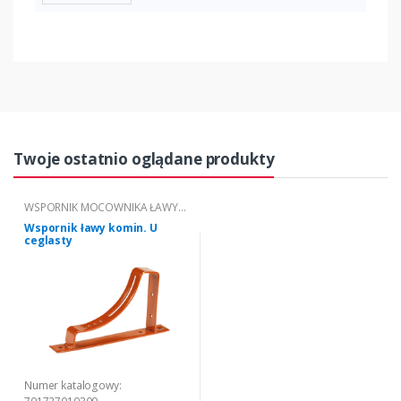
Twoje ostatnio oglądane produkty
WSPORNIK MOCOWNIKA ŁAWY
KOMINIARSKIEJ "U"
Wspornik ławy komin. U
ceglasty
Numer katalogowy: