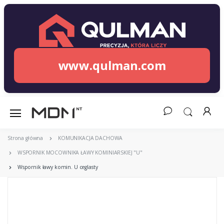
www.qulman.com
Strona główna
KOMUNIKACJA DACHOWA
WSPORNIK MOCOWNIKA ŁAWY KOMINIARSKIEJ "U"
Wspornik ławy komin. U ceglasty