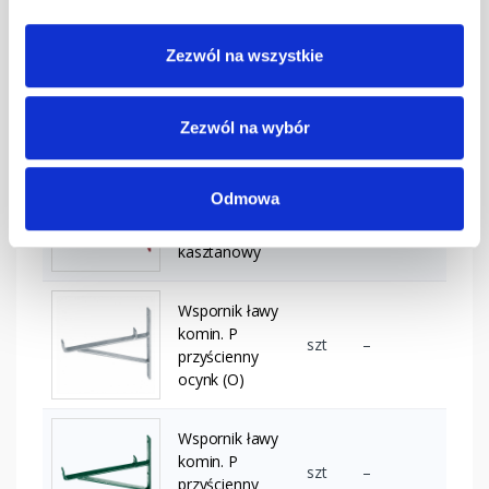
Wspornik ławy
Zezwól na wszystkie
komin. P
szt
–
przyścienny
grafitowy
Zezwól na wybór
Wspornik ławy
Odmowa
komin. P
szt
–
przyścienny
kasztanowy
Wspornik ławy
komin. P
szt
–
przyścienny
ocynk (O)
Wspornik ławy
komin. P
szt
–
przyścienny