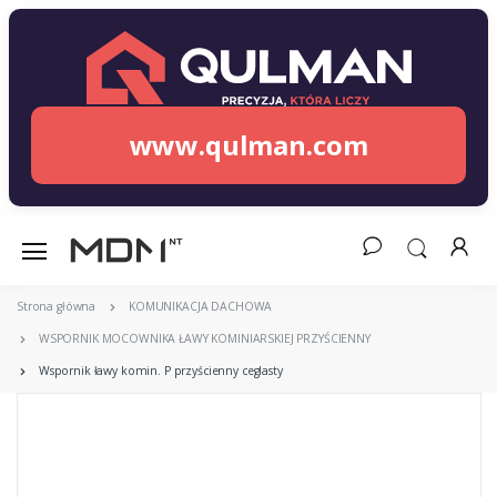
www.qulman.com
Strona główna
KOMUNIKACJA DACHOWA
WSPORNIK MOCOWNIKA ŁAWY KOMINIARSKIEJ PRZYŚCIENNY
Wspornik ławy komin. P przyścienny ceglasty