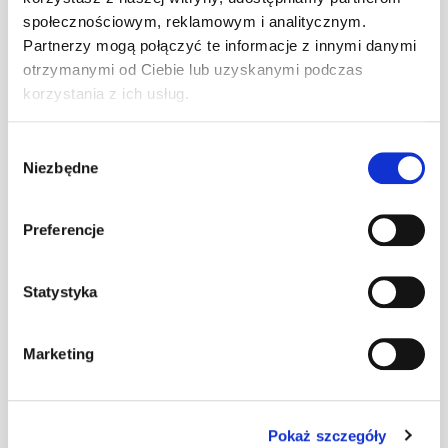
społecznościowym, reklamowym i analitycznym.
Wspornik ławy
Partnerzy mogą połączyć te informacje z innymi danymi
komin. P
szt
–
otrzymanymi od Ciebie lub uzyskanymi podczas
przyścienny
ciemnobrązowy
korzystania z ich usług.
Wspornik ławy
Wybór
komin. P
Niezbędne
zgody
szt
–
przyścienny
ceglasty
Preferencje
Wspornik ławy
komin. P
Statystyka
szt
–
przyścienny
czarny
Marketing
Wspornik ławy
komin. P
szt
–
przyścienny
Pokaż szczegóły
czerwony