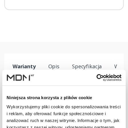
Warianty
Opis
Specyfikacja
Wysył
PRODUKT
JM
ILOŚĆ
Niniejsza strona korzysta z plików cookie
Wspornik ławy
Wykorzystujemy pliki cookie do spersonalizowania treści
komin. P
szt
–
i reklam, aby oferować funkcje społecznościowe i
przyścienny
analizować ruch w naszej witrynie. Informacje o tym, jak
brązowy
korzystasz z naszej witryny, udostępniamy partnerom