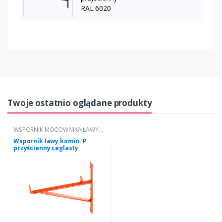
RAL 6020
Twoje ostatnio oglądane produkty
WSPORNIK MOCOWNIKA ŁAWY
KOMINIARSKIEJ PRZYŚCIENNY
Wspornik ławy komin. P
przyścienny ceglasty