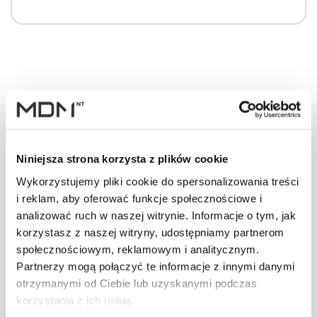
Niniejsza strona korzysta z plików cookie
Warianty
Opis
Specyfikacja
Wysył
Wykorzystujemy pliki cookie do spersonalizowania treści
i reklam, aby oferować funkcje społecznościowe i
analizować ruch w naszej witrynie. Informacje o tym, jak
PRODUKT
JM
ILOŚĆ
korzystasz z naszej witryny, udostępniamy partnerom
społecznościowym, reklamowym i analitycznym.
Wspornik ławy
Partnerzy mogą połączyć te informacje z innymi danymi
komin. DB/DC
szt
–
otrzymanymi od Ciebie lub uzyskanymi podczas
TOX brązowy
korzystania z ich usług.