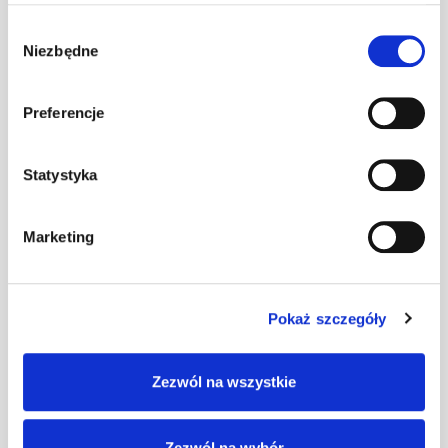
Wspornik ławy
Wybór
komin. DB/DC
Niezbędne
zgody
szt
–
TOX
ciemnobrązowy
Preferencje
Wspornik ławy
Statystyka
komin. DB/DC
szt
–
TOX ceglasty
Marketing
Wspornik ławy
komin. DB/DC
szt
–
TOX czarny
Pokaż szczegóły
Zezwól na wszystkie
Wspornik ławy
komin. DB/DC
szt
–
TOX czerwony
Zezwól na wybór