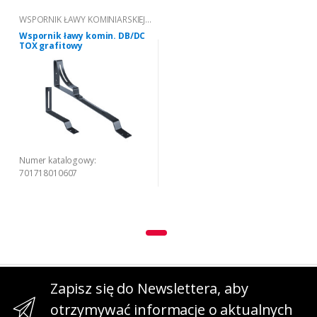
WSPORNIK ŁAWY KOMINIARSKIEJ
DB/DC TOX
Wspornik ławy komin. DB/DC
TOX grafitowy
Numer katalogowy:
701718010607
Zapisz się do Newslettera, aby
otrzymywać informacje o aktualnych