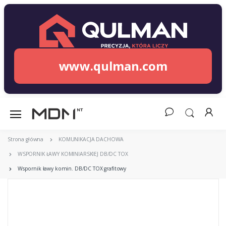
www.qulman.com
Strona główna
KOMUNIKACJA DACHOWA
WSPORNIK ŁAWY KOMINIARSKIEJ DB/DC TOX
Wspornik ławy komin. DB/DC TOX grafitowy