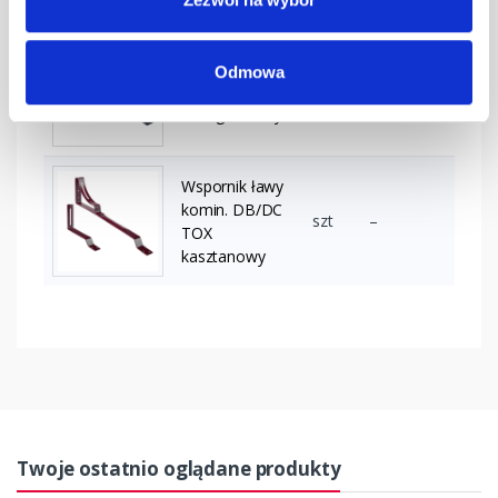
Wspornik ławy
Odmowa
komin. DB/DC
szt
–
TOX grafitowy
Wspornik ławy
komin. DB/DC
szt
–
TOX
kasztanowy
Twoje ostatnio oglądane produkty