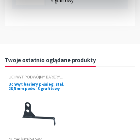
S grafitowy
Twoje ostatnio oglądane produkty
UCHWYT PODWÓJNY BARIERY
PRZECIWŚNIEGOWEJ S
Uchwyt bariery p-śnieg. stal.
28,5 mm podw. S grafitowy
Numer katalogowy: