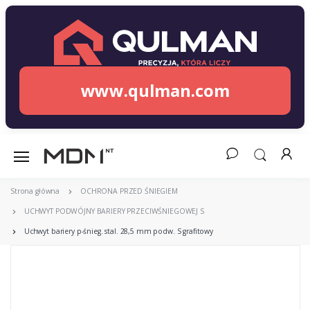
www.qulman.com
Strona główna
OCHRONA PRZED ŚNIEGIEM
UCHWYT PODWÓJNY BARIERY PRZECIWŚNIEGOWEJ S
Uchwyt bariery p-śnieg. stal. 28,5 mm podw. S grafitowy