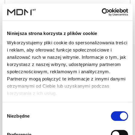
Niniejsza strona korzysta z plików cookie
Wykorzystujemy pliki cookie do spersonalizowania treści
i reklam, aby oferować funkcje społecznościowe i
analizować ruch w naszej witrynie. Informacje o tym, jak
korzystasz z naszej witryny, udostępniamy partnerom
Warianty
Opis
Specyfikacja
Wysył
społecznościowym, reklamowym i analitycznym.
Partnerzy mogą połączyć te informacje z innymi danymi
otrzymanymi od Ciebie lub uzyskanymi podczas
korzystania z ich usług.
PRODUKT
JM
ILOŚĆ
Uchwyt bariery
Wybór
p-śnieg. stal.
Niezbędne
zgody
szt
–
28,5 mm podw.
S brązowy
Preferencje