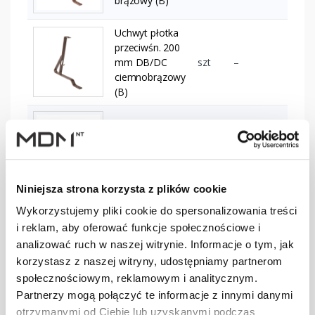
brązowy (B)
Uchwyt płotka
przeciwśn. 200
mm DB/DC
szt
–
ciemnobrązowy
(B)
Uchwyt płotka
przeciwśn. 200
szt
–
mm DB/DC
ceglasty (O) (B)
Niniejsza strona korzysta z plików cookie
Uchwyt płotka
Wykorzystujemy pliki cookie do spersonalizowania treści
przeciwśn. 200
szt
–
i reklam, aby oferować funkcje społecznościowe i
mm DB/DC
analizować ruch w naszej witrynie. Informacje o tym, jak
czarny (B)
korzystasz z naszej witryny, udostępniamy partnerom
społecznościowym, reklamowym i analitycznym.
Uchwyt płotka
Partnerzy mogą połączyć te informacje z innymi danymi
przeciwśn. 200
szt
–
otrzymanymi od Ciebie lub uzyskanymi podczas