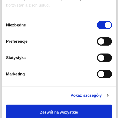
mm DB/DC
korzystania z ich usług.
czarny (O) (B)
Wybór
Uchwyt płotka
Niezbędne
zgody
przeciwśn. 200
szt
–
mm DB/DC
czerwony (B)
Preferencje
Uchwyt płotka
przeciwśn. 200
Statystyka
mm DB/DC
szt
–
grafitowy (O)
(B)
Marketing
Uchwyt płotka
przeciwśn. 200
szt
–
mm DB/DC
Pokaż szczegóły
kasztanowy (B)
Zezwól na wszystkie
Uchwyt płotka