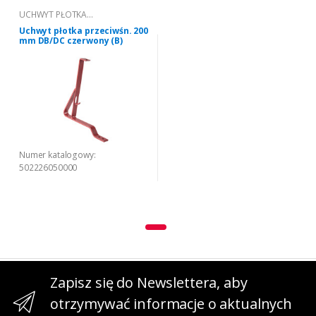
UCHWYT PŁOTKA
PRZECIWŚNIEGOWEGO "DB/DC"
Uchwyt płotka przeciwśn. 200
200 (B)
mm DB/DC czerwony (B)
Numer katalogowy:
502226050000
Zapisz się do Newslettera, aby
otrzymywać informacje o aktualnych