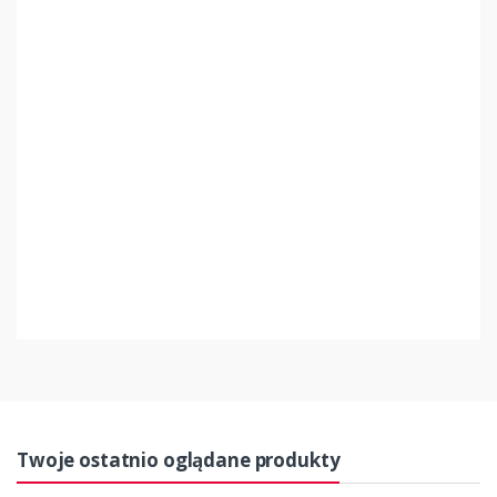
Kurier
25,00 zł
Informacje o producencie
Producent:
MDM
Informacje o osobie odpowiedzialnej
Brak informacji o osobie odpowiedzialnej
Twoje ostatnio oglądane produkty