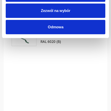
przeciwśn. 200
szt
–
mm DB/DC
Zezwól na wybór
ocynk (O) (B)
Uchwyt płotka
Odmowa
przeciwśn. 200
szt
–
mm DB/DC
RAL 6020 (B)
Producent
MDM
Dostępność
na zapytanie
Wysyłka
Przedpłata