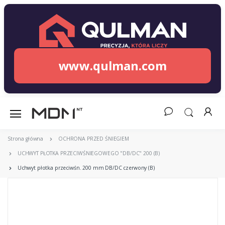
www.qulman.com
Strona główna
OCHRONA PRZED ŚNIEGIEM
UCHWYT PŁOTKA PRZECIWŚNIEGOWEGO "DB/DC" 200 (B)
Uchwyt płotka przeciwśn. 200 mm DB/DC czerwony (B)