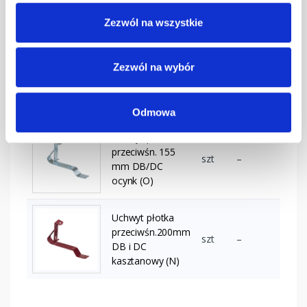
mm DB/DC
grafitowy
Zezwól na wszystkie
Uchwyt płotka
Zezwól na wybór
przeciwśn. 155
szt
–
mm DB/DC
kasztanowy
Odmowa
Uchwyt płotka
przeciwśn. 155
szt
–
mm DB/DC
ocynk (O)
Uchwyt płotka
przeciwśn.200mm
szt
–
DB i DC
kasztanowy (N)