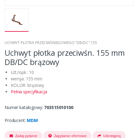
UCHWYT PŁOTKA PRZECIWŚNIEGOWEGO "DB/DC" 155
Uchwyt płotka przeciwśn. 155 mm
DB/DC brązowy
szt./opk.: 10
wersja: 155 mm
KOLOR: brązowy
Pełna specyfikacja
Numer katalogowy:
703515010100
Producent:
MDM
Zadaj pytanie
Zapytanie ofertowe
Udostępnij