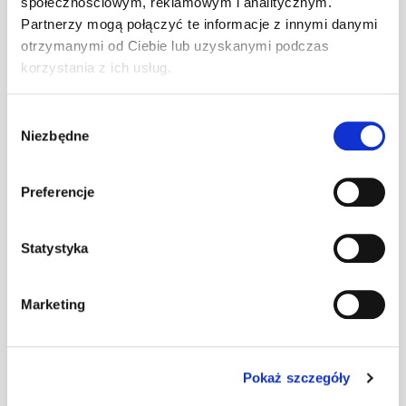
społecznościowym, reklamowym i analitycznym.
ciemnobrązowy
Partnerzy mogą połączyć te informacje z innymi danymi
otrzymanymi od Ciebie lub uzyskanymi podczas
Uchwyt płotka
korzystania z ich usług.
przeciwśn. 155
szt
–
mm DB/DC
ceglasty
Wybór
Niezbędne
zgody
Uchwyt płotka
przeciwśn. 155
szt
–
Preferencje
mm DB/DC
czarny
Statystyka
Uchwyt płotka
przeciwśn. 155
szt
–
Marketing
mm DB/DC
czerwony
Uchwyt płotka
Pokaż szczegóły
przeciwśn. 155
szt
–