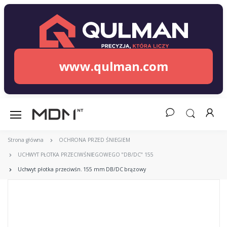
www.qulman.com
Strona główna
OCHRONA PRZED ŚNIEGIEM
UCHWYT PŁOTKA PRZECIWŚNIEGOWEGO "DB/DC" 155
Uchwyt płotka przeciwśn. 155 mm DB/DC brązowy