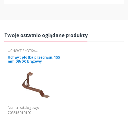
Twoje ostatnio oglądane produkty
UCHWYT PŁOTKA
PRZECIWŚNIEGOWEGO "DB/DC"
Uchwyt płotka przeciwśn. 155
155
mm DB/DC brązowy
Numer katalogowy:
703515010100