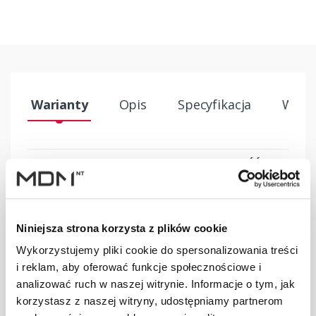
Warianty
Opis
Specyfikacja
Wysył
PRODUKT
JM
ILOŚĆ
Uchwyt płotka
przeciwśn. 155
szt
–
mm DB/DC
Niniejsza strona korzysta z plików cookie
brązowy
Wykorzystujemy pliki cookie do spersonalizowania treści
i reklam, aby oferować funkcje społecznościowe i
Uchwyt płotka
analizować ruch w naszej witrynie. Informacje o tym, jak
przeciwśn. 155
szt
–
korzystasz z naszej witryny, udostępniamy partnerom
mm DB/DC