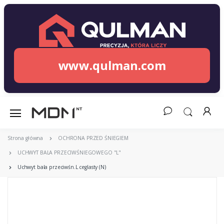
www.qulman.com
Strona główna
OCHRONA PRZED ŚNIEGIEM
UCHWYT BALA PRZECIWŚNIEGOWEGO "L"
Uchwyt bala przeciwśn.L ceglasty (N)