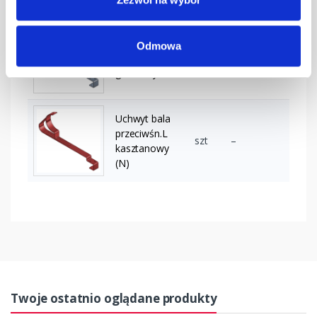
Uchwyt bala
Odmowa
przeciwśn. L
szt
–
grafitowy
Uchwyt bala
przeciwśn.L
szt
–
kasztanowy
(N)
Twoje ostatnio oglądane produkty