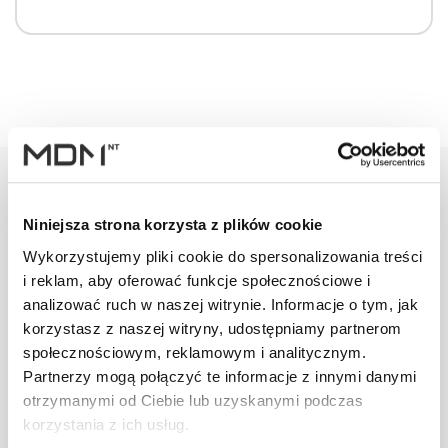
Niniejsza strona korzysta z plików cookie
Warianty
Opis
Specyfikacja
Wysył
Wykorzystujemy pliki cookie do spersonalizowania treści
i reklam, aby oferować funkcje społecznościowe i
analizować ruch w naszej witrynie. Informacje o tym, jak
PRODUKT
JM
ILOŚĆ
korzystasz z naszej witryny, udostępniamy partnerom
społecznościowym, reklamowym i analitycznym.
Uchwyt bala
Partnerzy mogą połączyć te informacje z innymi danymi
przeciwśn. L
szt
–
otrzymanymi od Ciebie lub uzyskanymi podczas
brązowy
korzystania z ich usług.