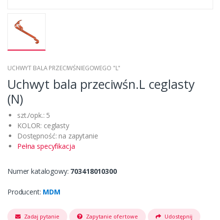
UCHWYT BALA PRZECIWŚNIEGOWEGO "L"
Uchwyt bala przeciwśn.L ceglasty
(N)
szt./opk.: 5
KOLOR: ceglasty
Dostępność: na zapytanie
Pełna specyfikacja
Numer katalogowy:
703418010300
Producent:
MDM
Zadaj pytanie
Zapytanie ofertowe
Udostępnij