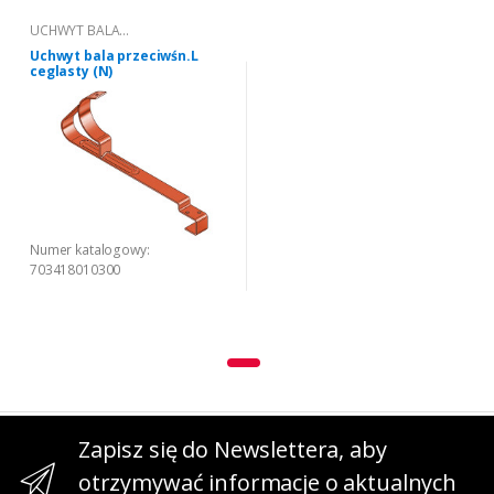
UCHWYT BALA
PRZECIWŚNIEGOWEGO "L"
Uchwyt bala przeciwśn.L
ceglasty (N)
Numer katalogowy:
703418010300
Zapisz się do Newslettera, aby
otrzymywać informacje o aktualnych