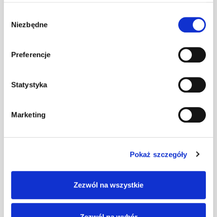
Wybór
Uchwyt bala
Niezbędne
zgody
przeciwśn.L
szt
–
c.brązowy (N)
Preferencje
Uchwyt bala
Statystyka
przeciwśn.L
szt
–
ceglasty (N)
Marketing
Uchwyt bala
przeciwśn.L
szt
–
czarny (N)
Pokaż szczegóły
Zezwól na wszystkie
Uchwyt bala
przeciwśn.L
szt
–
czerwony (N)
Zezwól na wybór