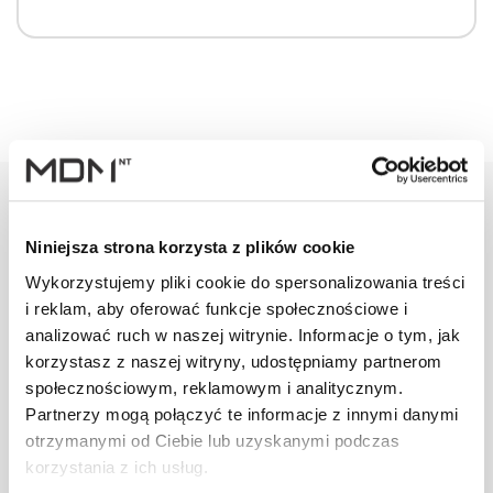
Niniejsza strona korzysta z plików cookie
Warianty
Opis
Specyfikacja
Wysył
Wykorzystujemy pliki cookie do spersonalizowania treści
i reklam, aby oferować funkcje społecznościowe i
analizować ruch w naszej witrynie. Informacje o tym, jak
PRODUKT
JM
ILOŚĆ
korzystasz z naszej witryny, udostępniamy partnerom
społecznościowym, reklamowym i analitycznym.
Uchwyt bala
Partnerzy mogą połączyć te informacje z innymi danymi
przeciwśn.
szt
–
otrzymanymi od Ciebie lub uzyskanymi podczas
DB/DC
brązowy
korzystania z ich usług.