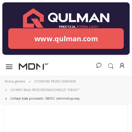
www.qulman.com
Strona główna
OCHRONA PRZED ŚNIEGIEM
UCHWYT BALA PRZECIWŚNIEGOWEGO "DB/DC"
Uchwyt bala przeciwśn. DB/DC ciemnobrązowy