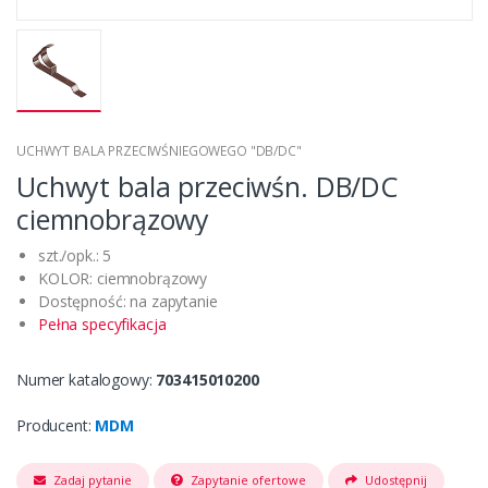
UCHWYT BALA PRZECIWŚNIEGOWEGO "DB/DC"
Uchwyt bala przeciwśn. DB/DC
ciemnobrązowy
szt./opk.: 5
KOLOR: ciemnobrązowy
Dostępność: na zapytanie
Pełna specyfikacja
Numer katalogowy:
703415010200
Producent:
MDM
Zadaj pytanie
Zapytanie ofertowe
Udostępnij