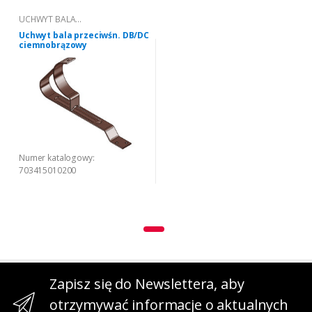
UCHWYT BALA
PRZECIWŚNIEGOWEGO "DB/DC"
Uchwyt bala przeciwśn. DB/DC
ciemnobrązowy
Numer katalogowy:
703415010200
Zapisz się do Newslettera, aby
otrzymywać informacje o aktualnych