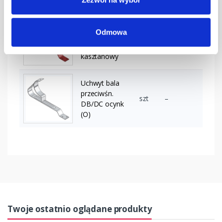
Uchwyt bala
Odmowa
przeciwśn.
szt
–
DB/DC
kasztanowy
Uchwyt bala
przeciwśn.
szt
–
DB/DC ocynk
(O)
Twoje ostatnio oglądane produkty