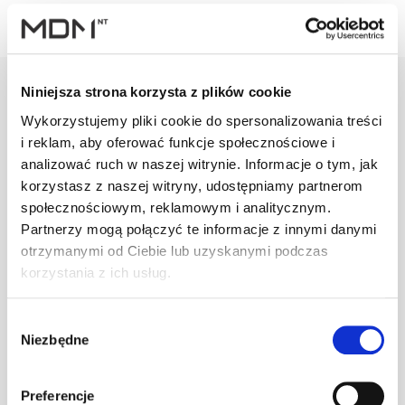
Niniejsza strona korzysta z plików cookie
Wykorzystujemy pliki cookie do spersonalizowania treści
Warianty
Opis
Specyfikacja
Wysył
i reklam, aby oferować funkcje społecznościowe i
analizować ruch w naszej witrynie. Informacje o tym, jak
korzystasz z naszej witryny, udostępniamy partnerom
społecznościowym, reklamowym i analitycznym.
PRODUKT
JM
ILOŚĆ
Partnerzy mogą połączyć te informacje z innymi danymi
Taśma do
otrzymanymi od Ciebie lub uzyskanymi podczas
obr.komina
korzystania z ich usług.
EUROTEC
mb
–
Classic EPDM
czarna
Wybór
Niezbędne
zgody
Taśma do
obr.komina
EUROTEC
mb
–
Preferencje