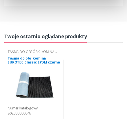
Twoje ostatnio oglądane produkty
TAŚMA DO OBRÓBKI KOMINA
EUROTEC CLASSIC EPDM
Taśma do obr.komina
EUROTEC Classic EPDM czarna
Numer katalogowy:
802500000046