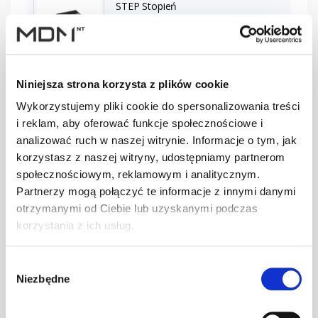
STEP Stopień
(2x) czarny kpl.
kpl
–
BD-350/20
Niniejsza strona korzysta z plików cookie
STEP Stopień
(2x) czerwony
kpl
–
Wykorzystujemy pliki cookie do spersonalizowania treści
kpl. BD-350/20
i reklam, aby oferować funkcje społecznościowe i
analizować ruch w naszej witrynie. Informacje o tym, jak
korzystasz z naszej witryny, udostępniamy partnerom
STEP Stopień
społecznościowym, reklamowym i analitycznym.
(2x) grafit kpl.
kpl
–
Partnerzy mogą połączyć te informacje z innymi danymi
BD-350/20
otrzymanymi od Ciebie lub uzyskanymi podczas
korzystania z ich usług.
STEP Stopień
Wybór
(2x) zielony kpl.
kpl
–
Niezbędne
zgody
BD-350/20