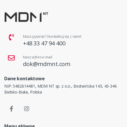
Masz pytania? Skontaktuj się z nami!
+48 33 47 94 400
Nasz adres e-mail
dok@mdmnt.com
Dane kontaktowe
NIP: 5482614481, MDM NT sp. z o.o., Bestwińska 143, 43-346
Bielsko-Biała, Polska
Menu główne