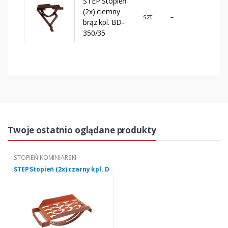
STEP Stopień
(2x) ciemny
szt
–
brąz kpl. BD-
350/35
Twoje ostatnio oglądane produkty
STOPIEŃ KOMINIARSKI
STEP Stopień (2x) czarny kpl. D