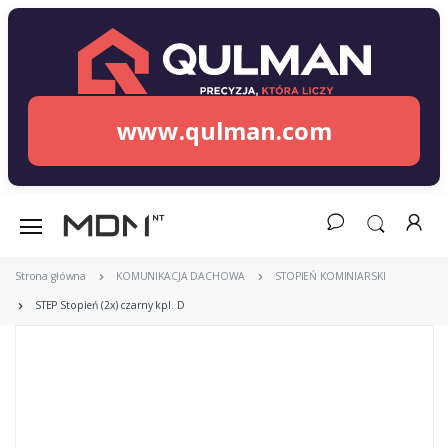
www.qulman.com
Strona główna
KOMUNIKACJA DACHOWA
STOPIEŃ KOMINIARSKI
STEP Stopień (2x) czarny kpl. D