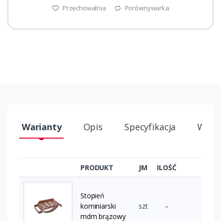
Przechowalnia
Porównywarka
Warianty
Opis
Specyfikacja
Wysył
PRODUKT
JM
ILOŚĆ
Stopień
kominiarski
szt
–
mdm brązowy