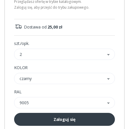
Przeglądasz ofertę w trybie katalogowym.
Zaloguj się, aby przejść do trybu zakupowego.
Dostawa od
25,00 zł
szt./opk.
2
KOLOR
czarny
RAL
9005
Zaloguj się