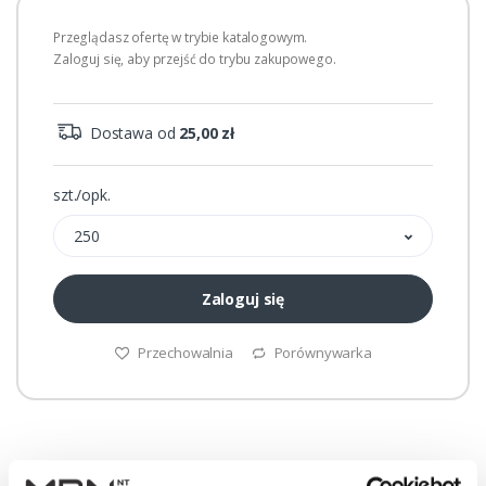
Przeglądasz ofertę w trybie katalogowym.
Zaloguj się, aby przejść do trybu zakupowego.
Dostawa od
25,00 zł
szt./opk.
250
Zaloguj się
Przechowalnia
Porównywarka