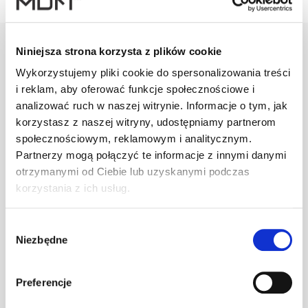
Niniejsza strona korzysta z plików cookie
Wykorzystujemy pliki cookie do spersonalizowania treści
Warianty
Opis
Specyfikacja
Wysył
i reklam, aby oferować funkcje społecznościowe i
analizować ruch w naszej witrynie. Informacje o tym, jak
korzystasz z naszej witryny, udostępniamy partnerom
PRODUKT
JM
ILOŚĆ
społecznościowym, reklamowym i analitycznym.
Partnerzy mogą połączyć te informacje z innymi danymi
otrzymanymi od Ciebie lub uzyskanymi podczas
Spinka MD-
korzystania z ich usług.
PL 40 Inox
pacz
–
2,5 (200 szt.)
Wybór
Niezbędne
zgody
Spinka MD-
PL 40+ Zn
pacz
–
Preferencje
2,5 (250 szt.)