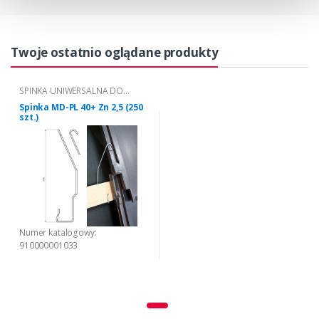
Twoje ostatnio oglądane produkty
SPINKA UNIWERSALNA DO
DACHÓWKI CERAMICZNEJ MD - PL
Spinka MD-PL 40+ Zn 2,5 (250
szt.)
Numer katalogowy:
910000001033