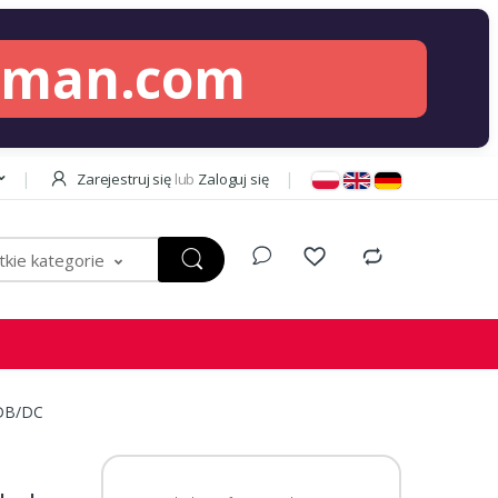
lman.com
Zarejestruj się
lub
Zaloguj się
kie kategorie
 DB/DC