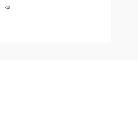
kpl
–