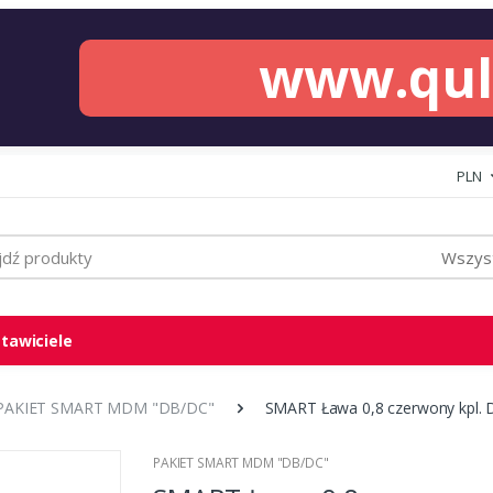
www.qu
PLN
Wszyst
tawiciele
PAKIET SMART MDM "DB/DC"
SMART Ława 0,8 czerwony kpl.
PAKIET SMART MDM "DB/DC"