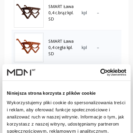
SMART Ława
0,4 c.brąz kpl.
kpl
–
SD
SMART Ława
0,4 cegła kpl.
kpl
–
SD
SMART Ława
0,4 czarny kpl.
kpl
–
SD
Niniejsza strona korzysta z plików cookie
Wykorzystujemy pliki cookie do spersonalizowania treści
i reklam, aby oferować funkcje społecznościowe i
SMART Ława
0,4 czerwony
kpl
–
analizować ruch w naszej witrynie. Informacje o tym, jak
kpl. SD
korzystasz z naszej witryny, udostępniamy partnerom
społecznościowym, reklamowym i analitycznym.