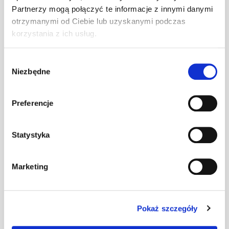
Partnerzy mogą połączyć te informacje z innymi danymi
SMART Ława
otrzymanymi od Ciebie lub uzyskanymi podczas
0,4 grafit kpl.
kpl
–
korzystania z ich usług.
SD
Wybór
Niezbędne
zgody
SMART Ława
0,4 kasztan
kpl
–
kpl. SD
Preferencje
Statystyka
SMART Ława
0,4 zielony kpl.
kpl
–
SD
Marketing
SMART Ława
Pokaż szczegóły
kpl
–
0,8 brąz kpl. S