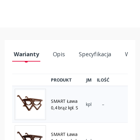
Warianty
Opis
Specyfikacja
Wysył
PRODUKT
JM
ILOŚĆ
SMART Ława
kpl
–
0,4 brąz kpl. S
SMART Ława