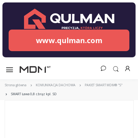
www.qulman.com
Strona główna
KOMUNIKACJA DACHOWA
PAKIET SMART MDM® "S"
SMART Ława 0,8 c.brąz kpl. SD