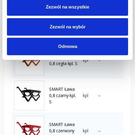
Zezwól na wszystkie
SMART Ława
0,8 c.brąz kpl.
kpl
–
Zezwól na wybór
S
Odmowa
SMART Ława
kpl
–
0,8 cegła kpl. S
SMART Ława
0,8 czarny kpl.
kpl
–
S
SMART Ława
0,8 czerwony
kpl
–