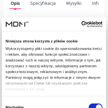
Opis
Specyfikacja
Wysyłki
Informa
OPIS
Folia paroizolacyjna 2-warstwowa. Zabezpiecza ściany i
stropy przed przenikaniem pary wodnej.
Niniejsza strona korzysta z plików cookie
- Gramatura: 120 g/m2
Wykorzystujemy pliki cookie do spersonalizowania treści
- Reakcja na ogień: Klasa E
i reklam, aby oferować funkcje społecznościowe i
- Wytrzymałość na rozciąganie: wzdłuż: ≥ 100 N / 50 mm,
analizować ruch w naszej witrynie. Informacje o tym, jak
w poprzek: ≥ 80 N / 50 mm
korzystasz z naszej witryny, udostępniamy partnerom
- Wydłużenie: ≥ 40%
społecznościowym, reklamowym i analitycznym.
- Współczynnik Sd: ~ 50
Partnerzy mogą połączyć te informacje z innymi danymi
otrzymanymi od Ciebie lub uzyskanymi podczas
korzystania z ich usług.
MATERIAŁ
Wybór
Włóknina polipropylenowa oraz warstwa funkcyjna
Niezbędne