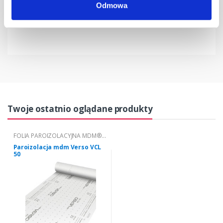
Karta techniczna
Odmowa
Deklaracja właściwości użytkowych
Twoje ostatnio oglądane produkty
FOLIA PAROIZOLACYJNA MDM®
VERSO VCL 50
Paroizolacja mdm Verso VCL
50