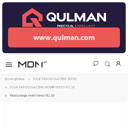
www.qulman.com
Strona główna
FOLIE PAROIZOLACYJNE VERSO
FOLIA PAROIZOLACYJNA MDM® VERSO VCL 50
Paroizolacja mdm Verso VCL 50