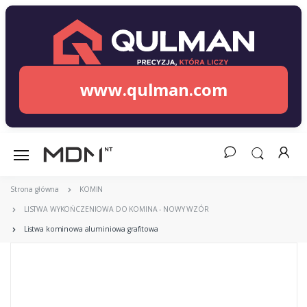
www.qulman.com
Strona główna
KOMIN
LISTWA WYKOŃCZENIOWA DO KOMINA - NOWY WZÓR
Listwa kominowa aluminiowa grafitowa