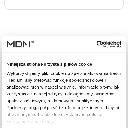
Niniejsza strona korzysta z plików cookie
Warianty
Opis
Specyfikacja
Wysył
Wykorzystujemy pliki cookie do spersonalizowania treści
i reklam, aby oferować funkcje społecznościowe i
analizować ruch w naszej witrynie. Informacje o tym, jak
PRODUKT
JM
ILOŚĆ
korzystasz z naszej witryny, udostępniamy partnerom
społecznościowym, reklamowym i analitycznym.
Listwa
Partnerzy mogą połączyć te informacje z innymi danymi
kominowa
szt
–
otrzymanymi od Ciebie lub uzyskanymi podczas
aluminiowa
kasztanowa
korzystania z ich usług.