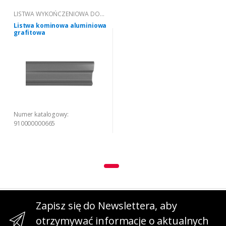
LISTWA WYKOŃCZENIOWA DO
KOMINA - NOWY WZÓR
Listwa kominowa aluminiowa
grafitowa
Numer katalogowy:
910000000665
Zapisz się do Newslettera, aby
otrzymywać informacje o aktualnych